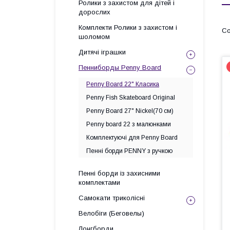
Ролики з захистом для дітей і
дорослих
Комплекти Ролики з захистом і
шоломом
Дитячі іграшки
Пенниборды Penny Board
Penny Board 22" Класика
Penny Fish Skateboard Original
Penny Board 27" Nickel(70 см)
Penny board 22 з малюнками
Комплектуючі для Penny Board
Пенні борди PENNY з ручкою
Пенні борди із захисними
комплектами
Самокати триколісні
Велобіги (Беговелы)
Лонгборди