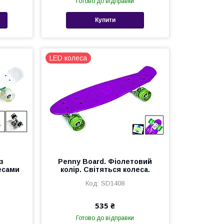
Готово до відправки
Купити
LED колеса
з
Penny Board. Фіолетовий
есами
колір. Світяться колеса.
SD1408
535 ₴
Готово до відправки