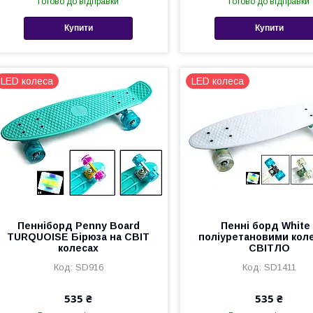
Готово до відправки
Готово до відправки
Купити
Купити
LED колеса
LED колеса
Пенніборд Penny Board
Пенні борд White 
TURQUOISE Бірюза на СВІТ
поліуретановими кол
колесах
СВІТЛО
SD916
SD1411
535 ₴
535 ₴