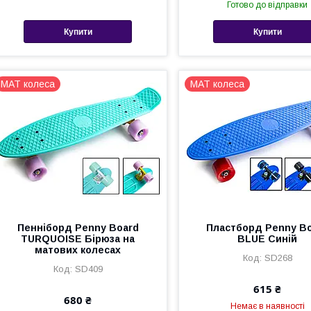
Готово до відправки
Купити
Купити
MAT колеса
MAT колеса
Пенніборд Penny Board
Пластборд Penny B
TURQUOISE Бірюза на
BLUE Синій
матових колесах
SD268
SD409
615 ₴
680 ₴
Немає в наявності