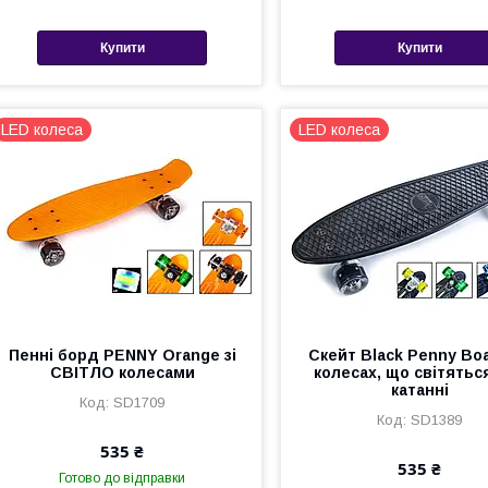
Купити
Купити
LED колеса
LED колеса
Пенні борд PENNY Orange зі
Скейт Black Penny Bo
СВІТЛО колесами
колесах, що світятьс
катанні
SD1709
SD1389
535 ₴
535 ₴
Готово до відправки