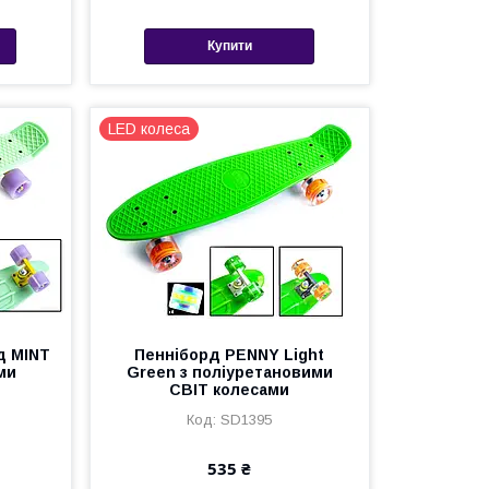
Купити
LED колеса
д MINT
Пенніборд PENNY Light
ми
Green з поліуретановими
СВІТ колесами
SD1395
535 ₴