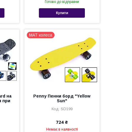
Готово до відправки
Купити
MAT колеса
ard на
Penny Пенни борд "Yellow
я при
Sun"
SD199
724 ₴
Немає в наявності