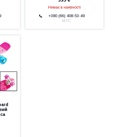
Немає в наявності
9
+380 (66) 408-53-49
МТС
oard
вий
еса