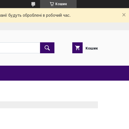
Кошик
анії будуть оброблені в робочий час.
Кошик