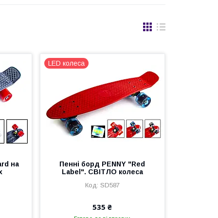
LED колеса
ard на
Пенні борд PENNY "Red
х
Label". СВІТЛО колеса
SD587
535 ₴