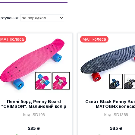
MAT колеса
MAT колеса
Пенні борд Penny Board
Скейт Black Penny Bo
"CRIMSON". Малиновий колір
МАТОВИХ колеса
SD198
SD1388
535 ₴
535 ₴