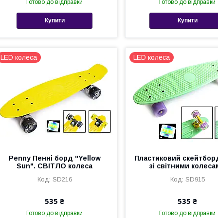
Готово до відправки
Готово до відправки
Купити
Купити
LED колеса
LED колеса
Penny Пенні борд "Yellow
Пластиковий скейтбор
Sun". СВІТЛО колеса
зі світними колеса
SD216
SD915
535 ₴
535 ₴
Готово до відправки
Готово до відправки