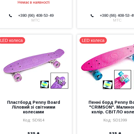
Немає в наявності
+380 (66) 408-53-49
+380 (66) 408-53-4
МТС
МТС
LED колеса
LED колеса
Пластборд Penny Board
Пенні борд Penny B
Ліловий зі світними
"CRIMSON". Малино
колесами
колір. СВІТЛО кол
SD914
SD1399
535 ₴
535 ₴