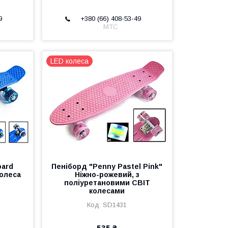
9
+380 (66) 408-53-49
МТС
LED колеса
oard
Пеніборд "Penny Pastel Pink"
олеса
Ніжно-рожевий, з
поліуретановими СВІТ
колесами
SD1431
535 ₴