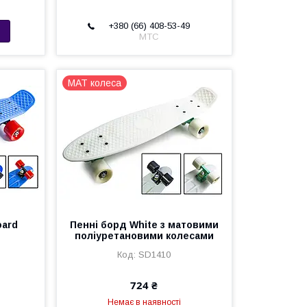
+380 (66) 408-53-49
МТС
MAT колеса
oard
Пенні борд White з матовими
поліуретановими колесами
SD1410
724 ₴
Немає в наявності