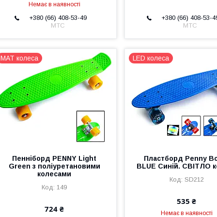
Немає в наявності
+380 (66) 408-53-49
+380 (66) 408-53-4
МТС
МТС
MAT колеса
LED колеса
Пенніборд PENNY Light
Пластборд Penny B
Green з поліуретановими
BLUE Синій. СВІТЛО к
колесами
SD212
149
535 ₴
724 ₴
Немає в наявності