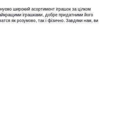
онуємо широкий асортимент іграшок за цілком
айкращими іграшками, добре придатними його
атся як розумово, так і фізично. Завдяки нам, ви