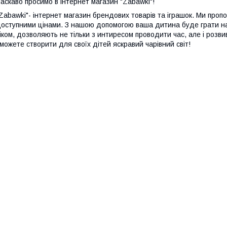
аскаво просимо в інтернет магазин "Zabawki"!
Zabawki"- інтернет магазин брендових товарів та іграшок. Ми проп
оступними цінами. З нашою допомогою ваша дитина буде грати н
іком, дозволяють не тільки з интиресом проводити час, але і розвив
можете створити для своїх дітей яскравий чарівний світ!