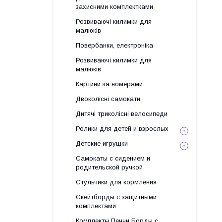
захисними комплектками
Розвиваючі килимки для
малюків
Повербанки, електроніка
Розвиваючі килимки для
малюків
Картини за номерами
Двоколісні самокати
Дитячі триколісні велосипеди
Ролики для детей и взрослых
Детские игрушки
Самокаты с сидением и
родительской ручкой
Стульчики для кормления
Скейтборды с защитными
комплектами
Комплекты Пенни Борды с