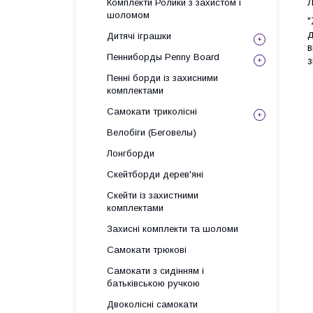
Л
Комплекти Ролики з захистом і
шоломом
"
д
Дитячі іграшки
в
Пенниборды Penny Board
з
Пенні борди із захисними
комплектами
Самокати триколісні
Велобіги (Беговелы)
Лонгборди
Скейтборди дерев'яні
Скейти із захистними
комплектами
Захисні комплекти та шоломи
Самокати трюкові
Самокати з сидінням і
батьківською ручкою
Двоколісні самокати