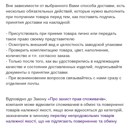
Вне зависимости от выбранного Вами способа доставки, есть 
несколько обязательных действий, которые нужно выполнить 
при получении товара перед тем, как поставить подпись 
принятия доставки на накладной:

- Присутствовать при приеме товара лично или передать 
такое право своему представителю

- Осмотреть внешний вид и целостность заводской упаковки

- Проверить комплектацию товара, цвет, наполнение, 
количество и т.п. согласно заказа. 

- Только после того, как вы удостоверились в надлежащем 
качестве и состоянии доставленных изделий, подписывайте 
документы о принятии доставки.

- При возникновении вопросов связывайтесь с нами сразу с 
отделения почты.

Відповідно до Закону
«Про захист прав споживачів»
,
компанія може відмовити споживачеві в обміні та поверненні
товарів належної якості, якщо вони відносяться до категорій,
зазначеним в чинному
переліку непродовольчих товарів
належної якості, що не підлягають поверненню та обміну
.