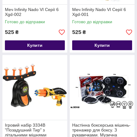
Меч Infinity Nado VI Серії 6
Меч Infinity Nado VI Серії 6
Xgd-002
Xgd-001
Готово до відправки
Готово до відправки
525
525
₴
₴
Купити
Купити
Ігровий набір 3334B
Настінна боксерська мішень-
"Позадушний Тир" з
тренажер для боксу. З
літальними мішнями
рукавичками. Музична