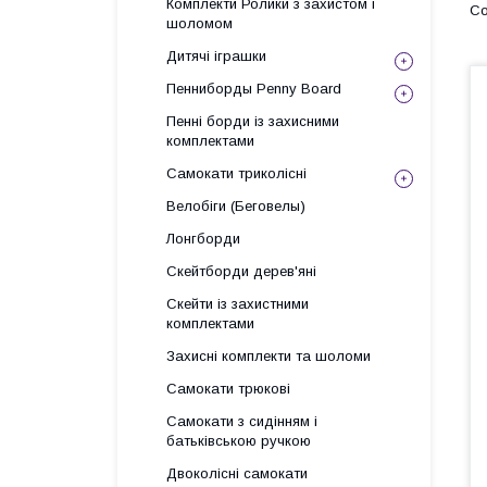
Комплекти Ролики з захистом і
шоломом
Дитячі іграшки
Пенниборды Penny Board
Пенні борди із захисними
комплектами
Самокати триколісні
Велобіги (Беговелы)
Лонгборди
Скейтборди дерев'яні
Скейти із захистними
комплектами
Захисні комплекти та шоломи
Самокати трюкові
Самокати з сидінням і
батьківською ручкою
Двоколісні самокати