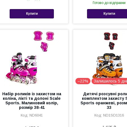
Готово до відправки
Купити
Купити
–22%
Залишилось 5 дн
Набір роликів із захистом на
Дитячі розсувні роли
коліна, лікті та долоні Scale
комплектом захисту 
Sports. Малиновий колір,
Sports оранжеві, розм
розмір 38-41
33
ND6041
ND1SD1316