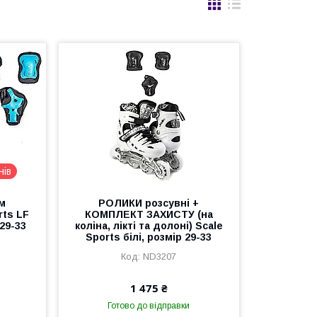
нів
им
РОЛИКИ розсувні +
rts LF
КОМПЛЕКТ ЗАХИСТУ (на
29-33
коліна, лікті та долоні) Scale
Sports білі, розмір 29-33
ND3207
1 475 ₴
Готово до відправки