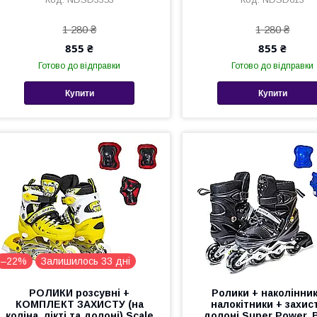
1 280 ₴
1 280 ₴
855 ₴
855 ₴
Готово до відправки
Готово до відправки
Купити
Купити
–22%
Залишилось 33 дні
РОЛИКИ розсувні +
Ролики + наколінник
КОМПЛЕКТ ЗАХИСТУ (на
налокітники + захис
коліна, лікті та долоні) Scale
долоні Super Power. B