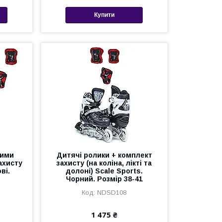
Купити
кими
Дитячі ролики + комплект
ахисту
захисту (на коліна, лікті та
ві.
долоні) Scale Sports.
Чорний. Розмір 38-41
NDSD108
1 475 ₴