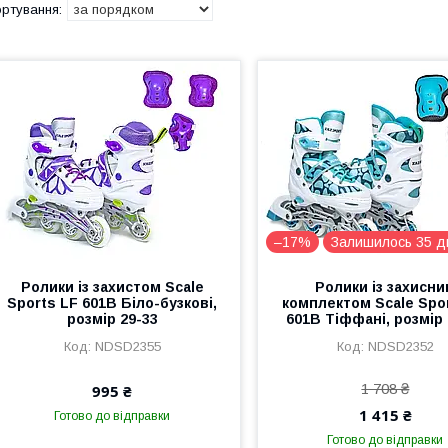
–17%
Залишилось 35 д
Ролики із захистом Scale
Ролики із захисн
Sports LF 601B Біло-бузкові,
комплектом Scale Spo
розмір 29-33
601B Тіффані, розмір 
NDSD2355
NDSD2352
1 708 ₴
995 ₴
1 415 ₴
Готово до відправки
Готово до відправки