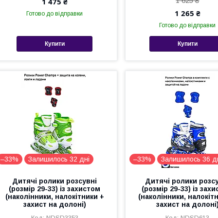
1 625 ₴
1 475 ₴
1 265 ₴
Готово до відправки
Готово до відправки
Купити
Купити
–33%
Залишилось 32 дні
–33%
Залишилось 36 д
Дитячі ролики розсувні
Дитячі ролики розс
(розмір 29-33) із захистом
(розмір 29-33) із зах
(наколінники, налокітники +
(наколінники, налокіт
захист на долоні)
захист на долоні
NDSD3353
NDSD613