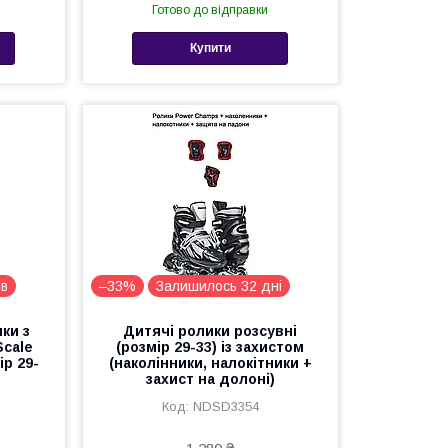
Готово до відправки
Купити
ів
–33%
Залишилось 32 дні
ки з
Дитячі ролики розсувні
Scale
(розмір 29-33) із захистом
ір 29-
(наколінники, налокітники +
захист на долоні)
NDSD3354