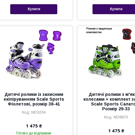
Купити
Купити
Дитячі ролики із захисним
Дитячі ролики з м'я
екіпіруванням Scale Sports
колесами + комплект з
Фіолетові, розмір 38-41
Scale Sports Салато
Розмір 29-33
ND3204
ND8670
1 475 ₴
1 475 ₴
Готово до відправки