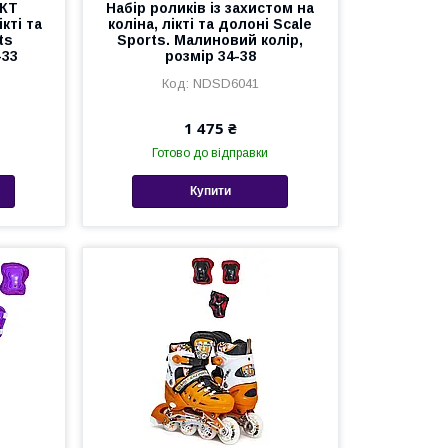
КТ
Набір роликів із захистом на
кті та
коліна, лікті та долоні Scale
ts
Sports. Малиновий колір,
-33
розмір 34-38
NDSD6041
1 475 ₴
Готово до відправки
Купити