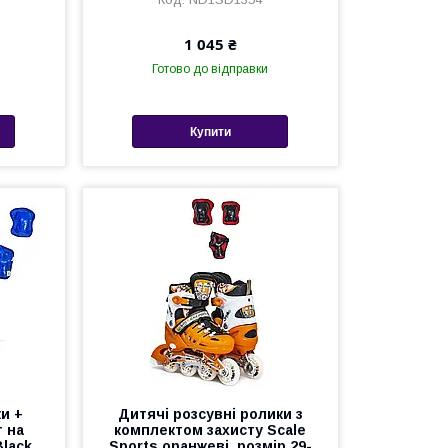
1 045 ₴
Готово до відправки
Купити
и +
Дитячі розсувні ролики з
т на
комплектом захисту Scale
lack.
Sports оранжеві, розмір 29-