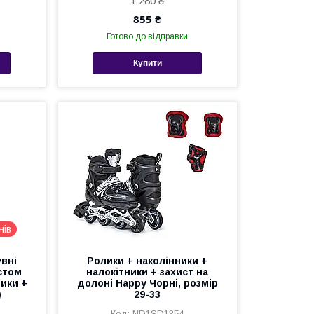
1 280 ₴
855 ₴
Готово до відправки
Купити
нів
увні
Ролики + наколінники +
истом
налокітники + захист на
ники +
долоні Happy Чорні, розмір
)
29-33
ND1SD1354