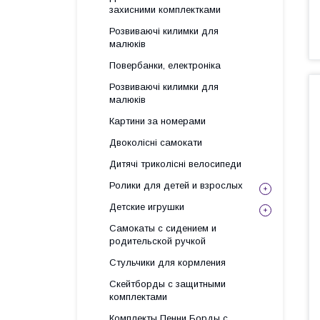
захисними комплектками
Розвиваючі килимки для
малюків
Повербанки, електроніка
Розвиваючі килимки для
малюків
Картини за номерами
Двоколісні самокати
Дитячі триколісні велосипеди
Ролики для детей и взрослых
Детские игрушки
Самокаты с сидением и
родительской ручкой
Стульчики для кормления
Скейтборды с защитными
комплектами
Комплекты Пенни Борды с