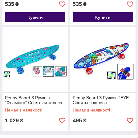
535
535
₴
₴
Купити
Купити
Penny Board З Ручкою
Penny Board З Ручкою "EYE"
"Фламінго" Світяться колеса
Світяться колеса
Немає в наявності
Немає в наявності
1 029
495
₴
₴