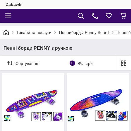
Zabawki
Товари та послуги
Пенниборды Penny Board
Пенні 
Пенні борди PENNY з ручкою
Сортування
0
Фільтри