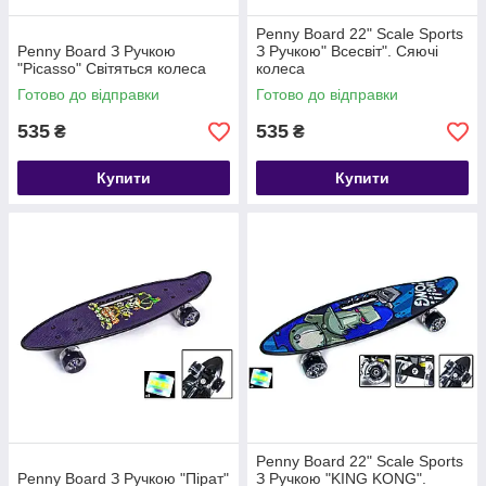
Penny Board 22" Scale Sports
Penny Board З Ручкою
З Ручкою" Всесвіт". Сяючі
"Picasso" Світяться колеса
колеса
Готово до відправки
Готово до відправки
535
535
₴
₴
Купити
Купити
Penny Board 22" Scale Sports
Penny Board З Ручкою "Пірат"
З Ручкою "KING KONG".