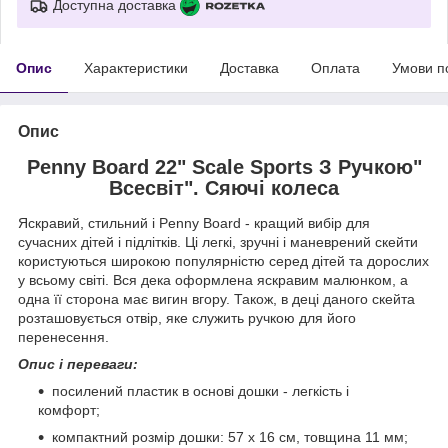
Доступна доставка
Опис
Характеристики
Доставка
Оплата
Умови п
Опис
Penny Board 22" Scale Sports З Ручкою"
Всесвіт". Сяючі колеса
Яскравий, стильний і Penny Board - кращий вибір для
сучасних дітей і підлітків. Ці легкі, зручні і маневрений скейти
користуються широкою популярністю серед дітей та дорослих
у всьому світі. Вся дека оформлена яскравим малюнком, а
одна її сторона має вигин вгору. Також, в деці даного скейта
розташовується отвір, яке служить ручкою для його
перенесення.
Опис і переваги:
посилений пластик в основі дошки - легкість і
комфорт;
компактний розмір дошки: 57 х 16 см, товщина 11 мм;