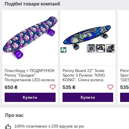
Подібні товари компанії
Пластборд + ПОДАРУНОК
Penny Board 22" Scale
Penn
Penny "Орхідея".
Sports З Ручкою "KING
Spor
Поліуретанові LED-колеса
KONG". Сяючі колеса
"GES
650
535
535
₴
₴
Купити
Купити
Про нас
100% позитивних з 239 відгуків за рік