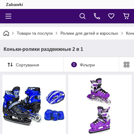
Zabawki
Товари та послуги
Ролики для детей и взрослых
Кон
Коньки-ролики раздвижные 2 в 1
Сортування
0
Фільтри