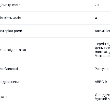
іаметр коліс
70
ількість коліс
4
атеріал рами
Алюмініє
Термін ві
день тиж
плата/доставка
малюка. 
Можна оп
собливості
Розсувні,
Подшипники
ABEC 9
Для дівч
тать
Мужчий <