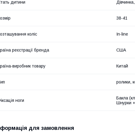
тать дитини
Дівчинка
озмір
38-41
озташування коліс
In-line
раїна реєстрації бренда
США
раїна-виробник товару
Китай
ип
ролики, к
Бакла (к
іксація ноги
Шнурки +
нформація для замовлення