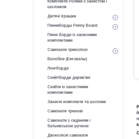
Комплекти Ролики з захистом і
шоломом
Дитячі іграшки
Пенниборды Penny Board
Пенні борди із захисними
комплектами
Самокати триколісні
Велобіги (Беговелы)
Лонгборди
Скейтборди дерев'яні
Скейти із захистними
комплектами
Захисні комплекти та шоломи
Р
Самокати трюкові
й
н
Самокати з сидінням і
к
батьківською ручкою
О
Двоколісні самокати