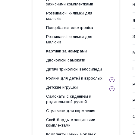
захисними комплектками
В
Розвиваючі килимки для
малюків
Ж
Повербанки, електроніка
З
Розвиваючі килимки для
малюків
Картини за номерами
М
Двоколісні самокати
П
Дитячі триколісні велосипеди
Ролики для детей и взрослых
Р
Детские игрушки
Самокаты с сидением и
родительской ручкой
Стульчики для кормления
Скейтборды с защитными
комплектами
С
Комплекты Пенни Борды с