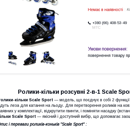
Немає в наявності
К
+380 (66) 408-53-49
МТС
повернення товару п
Ролики-кільки розсувні 2-в-1 Scale Spor
олики-кільки Scale Sport
— модель, що поєднує в собі 2 функції:
дуть леза для катання на льоду. Для перетворення роликів на ков
аявних у комплектації, відкрутити гвинти, і поміняти насадку (вст
ільки Scale Sport
— якісний і доступний вибір, що допомагає зао
пис і переваги роликів-коньків "Scale Sport" :