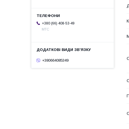
Д
К
+380 (66) 408-53-49
МТС
М
О
+380664085349
О
С