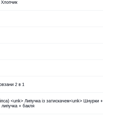
, Хлопчик
овзани 2 в 1
ліпса) <unk> Липучка із затискачем<unk> Шнурки +
 липучка + бакля