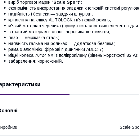
виріб торгової марки "
Scale Sport
";
економічність використання завдяки кнопковій системі регулюва
надійність і безпека — завдяки шнурівці;
кріплення на кліпсу AUTOLOCK і п'ятковий ремінь;
м'який матеріал черевика (присутність жорстких елементів для 
сітчастий матеріал в основі черевика-вентиляція;
лезо — неіржавка сталь;
наявність гальма на роликах — додаткова безпека;
рама з алюмінію, фірмові підшипники ABEC-7;
міцні колеса 70*24 мм із поліпропілену (рівень жорсткості 82 А);
забарвлення: чорно-синій.
арактеристики
Основні
иробник
Scale Spo