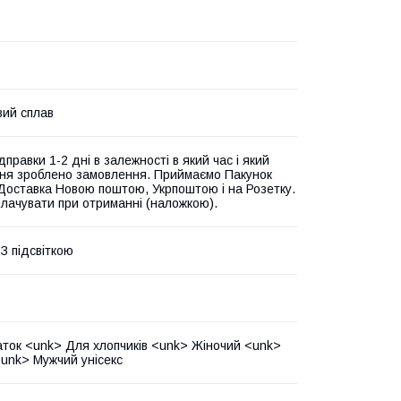
вий сплав
дправки 1-2 дні в залежності в який час і який
ня зроблено замовлення. Приймаємо Пакунок
Доставка Новою поштою, Укрпоштою і на Розетку.
лачувати при отриманні (наложкою).
 З підсвіткою
аток <unk> Для хлопчиків <unk> Жіночий <unk>
unk> Мужчий унісекс