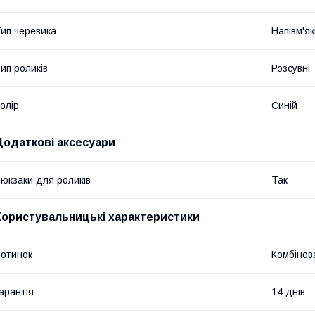
ип черевика
Напівм'я
ип роликів
Розсувні
олір
Синій
Додаткові аксесуари
юкзаки для роликів
Так
Користувальницькі характеристики
отинок
Комбінов
арантія
14 днів