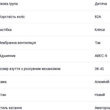
ікова група
Дитяча
орсткість коліс
82А
астібка
Кліпси
ембранна вентиляція
Так
ідшипник
ABEC-9
озмір взуття з розсувним механізмом
38-41
Рама
Алюміній
Стан
Новий
тиль катання
Аматорсь