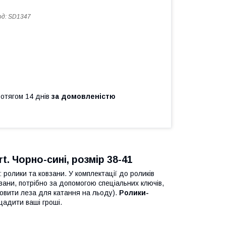
од:
SD1347
ротягом 14 днів
за домовленістю
t. Чорно-сині, розмір 38-41
 ролики та ковзани. У комплектації до роликів
зани, потрібно за допомогою спеціальних ключів,
ановити леза для катання на льоду).
Ролики-
щадити ваші гроші.