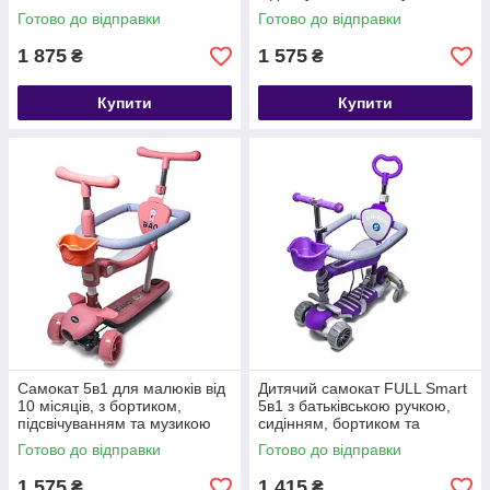
музикою та підсвічуванням
BAQ. Білий колір
Готово до відправки
Готово до відправки
1 875
1 575
₴
₴
Купити
Купити
Самокат 5в1 для малюків від
Дитячий самокат FULL Smart
10 місяців, з бортиком,
5в1 з батьківською ручкою,
підсвічуванням та музикою
сидінням, бортиком та
BAQ. Рожевий колір
подвійними колесами.
Готово до відправки
Готово до відправки
Фіолетовий
1 575
1 415
₴
₴