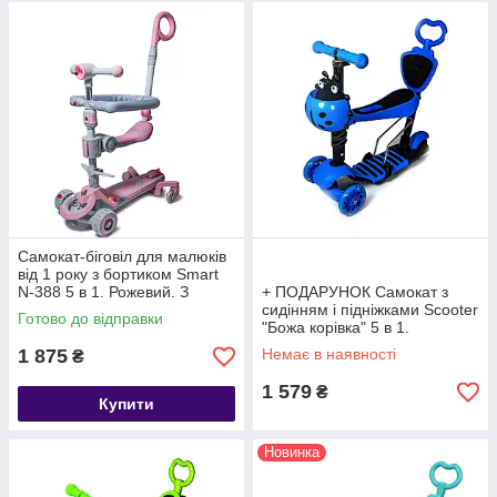
Самокат-біговіл для малюків
від 1 року з бортиком Smart
N-388 5 в 1. Рожевий. З
+ ПОДАРУНОК Самокат з
музикою та підсвічуванням
сидінням і підніжками Scooter
Готово до відправки
"Божа корівка" 5 в 1.
Блакитний
1 875
Немає в наявності
₴
1 579
₴
Купити
Новинка