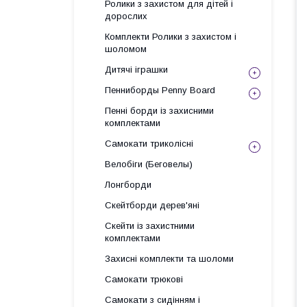
Ролики з захистом для дітей і
дорослих
Комплекти Ролики з захистом і
шоломом
Дитячі іграшки
Пенниборды Penny Board
Пенні борди із захисними
комплектами
Самокати триколісні
Велобіги (Беговелы)
Лонгборди
Скейтборди дерев'яні
Скейти із захистними
комплектами
Захисні комплекти та шоломи
Самокати трюкові
Самокати з сидінням і