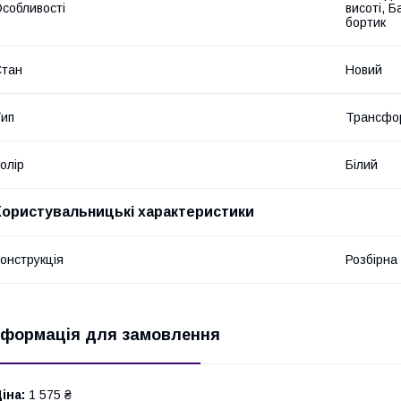
собливості
висоті, Б
бортик
Стан
Новий
ип
Трансфо
олір
Білий
Користувальницькі характеристики
онструкція
Розбірна
нформація для замовлення
іна:
1 575 ₴