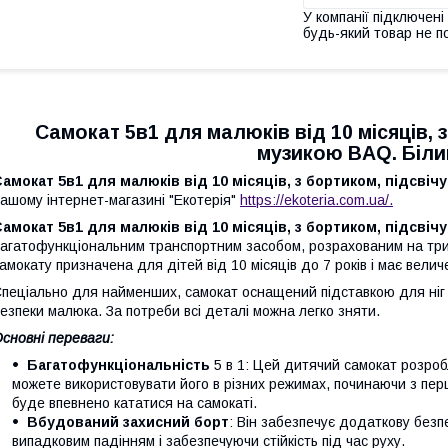
У компанії підключені
будь-який товар не п
Самокат 5в1 для малюків від 10 місяців, 
музикою BAQ. Біли
амокат 5в1 для малюків від 10 місяців, з бортиком, підсв
ашому інтернет-магазині "Екотерія"
https://ekoteria.com.ua/.
амокат 5в1 для малюків від 10 місяців, з бортиком, підсв
агатофункціональним транспортним засобом, розрахованим на тр
амокату призначена для дітей від 10 місяців до 7 років і має величе
пеціально для найменших, самокат оснащений підставкою для ніг 
езпеки малюка. За потреби всі деталі можна легко зняти.
сновні переваги:
Багатофункціональність
5 в 1: Цей дитячий самокат розро
можете використовувати його в різних режимах, починаючи з пер
буде впевнено кататися на самокаті.
Вбудований захисний борт
: Він забезпечує додаткову безп
випадковим падінням і забезпечуючи стійкість під час руху.