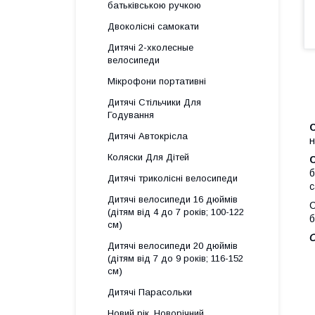
батьківською ручкою
Двоколісні самокати
Дитячі 2-хколесные
велосипеди
Мікрофони портативні
Дитячі Стільчики Для
Годування
С
Дитячі Автокрісла
н
Коляски Для Дітей
С
б
Дитячі триколісні велосипеди
с
Дитячі велосипеди 16 дюймів
С
(дітям від 4 до 7 років; 100-122
б
см)
О
Дитячі велосипеди 20 дюймів
(дітям від 7 до 9 років; 116-152
см)
Дитячі Парасольки
Новий рік, Новорічний