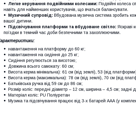
Легке керування подвійними колесами:
Подвійні колеса сп
навіть для найменших користувачів, що вчаться балансувати.
Музичний супровід:
Вбудована музична система зробить ко
вашої дитини.
Підсвічування платформи та вбудоване світло:
Яскраві к
поїздки в темний час доби безпечними та захоплюючими.
Характеристики:
навантаження на платформу до 60 кг;
навантаження на сидіння до 25 кг;
Сидіння регулюється за висотою;
Довжина всього самокату: 60 см;
Висота керма мінімальна): 61 см (від землі), 53 (від платформи
Висота керма (максимальна): 78 см (від землі), 70 см (від пла
Батьківська ручка від 59 см до 86 см;
Розмір коліс: передні діаметр – 12 см, ширина – 4,5 см; задні 
Матеріал коліс: PU Поліуретан
Музика та підсвічування працює від 3-х батарей ААА (у компле