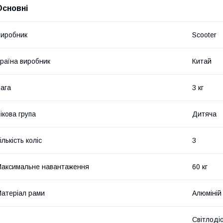
Основні
иробник
Scooter
раїна виробник
Китай
ага
3 кг
ікова група
Дитяча
ількість коліс
3
аксимальне навантаження
60 кг
атеріал рами
Алюміній
Світлоді