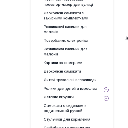
проектор-лазер для вулиці
Двоколісні самокати з
захисними комплектками
Розвиваючі килимки для
малюків
Повербанки, електроніка
Розвиваючі килимки для
малюків
Картини за номерами
Двоколісні самокати
Дитячі триколісні велосипеди
Ролики для детей и взрослых
Детские игрушки
Самокаты с сидением и
родительской ручкой
Стульчики для кормления
Скейтборды с защитными