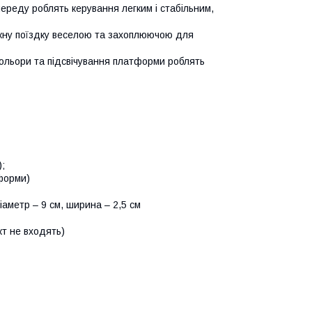
ереду роблять керування легким і стабільним,
жну поїздку веселою та захоплюючою для
ольори та підсвічування платформи роблять
);
тформи)
діаметр – 9 см, ширина – 2,5 см
кт не входять)