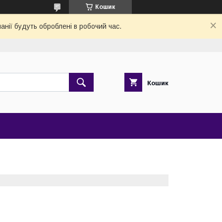
Кошик
анії будуть оброблені в робочий час.
Кошик