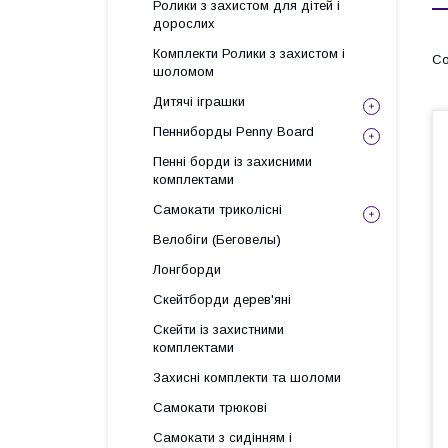
Ролики з захистом для дітей і
дорослих
Комплекти Ролики з захистом і
шоломом
Дитячі іграшки
Пенниборды Penny Board
Пенні борди із захисними
комплектами
Самокати триколісні
Велобіги (Беговелы)
Лонгборди
Скейтборди дерев'яні
Скейти із захистними
комплектами
Захисні комплекти та шоломи
Самокати трюкові
Самокати з сидінням і