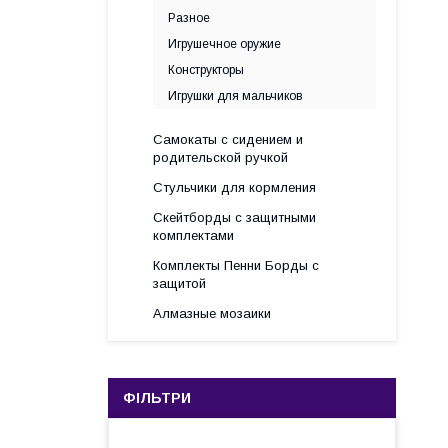
Разное
Игрушечное оружие
Конструкторы
Игрушки для мальчиков
Самокаты с сидением и
родительской ручкой
Стульчики для кормления
Скейтборды с защитными
комплектами
Комплекты Пенни Борды с
защитой
Алмазные мозаики
ФІЛЬТРИ