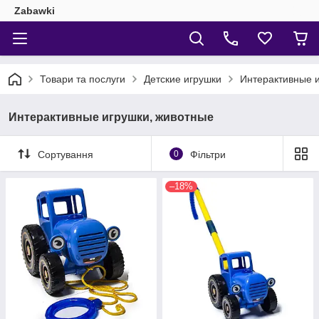
Zabawki
Товари та послуги
Детские игрушки
Интерактивные 
Интерактивные игрушки, животные
Сортування
0
Фільтри
–18%