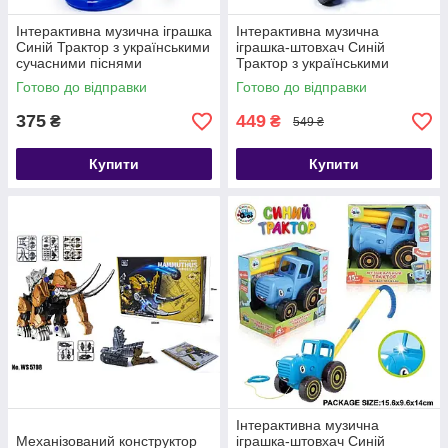
Інтерактивна музична іграшка
Інтерактивна музична
Синій Трактор з українськими
іграшка-штовхач Синій
сучасними піснями
Трактор з українськими
сучасними піснями
Готово до відправки
Готово до відправки
375
449
₴
₴
549 ₴
Купити
Купити
Інтерактивна музична
Механізований конструктор
іграшка-штовхач Синій