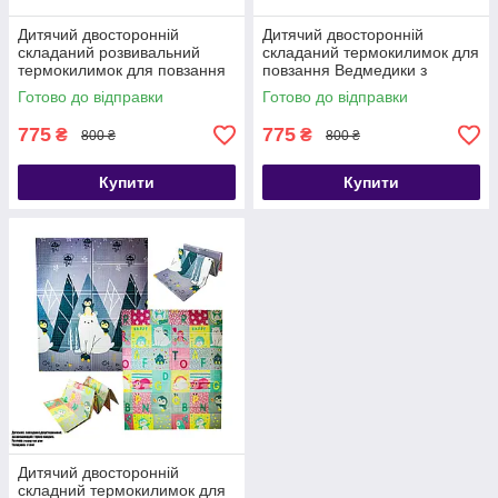
Дитячий двосторонній
Дитячий двосторонній
складаний розвивальний
складаний термокилимок для
термокилимок для повзання
повзання Ведмедики з
Ведмедик-мандрівник і
друзями та Дорога пригод,
Готово до відправки
Готово до відправки
Вчимо цифри, 200х180 см
200х180 см
775
775
₴
₴
800 ₴
800 ₴
Купити
Купити
Дитячий двосторонній
складний термокилимок для