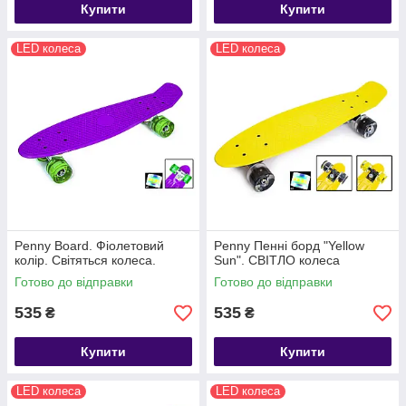
Купити
Купити
LED колеса
LED колеса
Penny Board. Фіолетовий
Penny Пенні борд "Yellow
колір. Світяться колеса.
Sun". СВІТЛО колеса
Готово до відправки
Готово до відправки
535
535
₴
₴
Купити
Купити
LED колеса
LED колеса