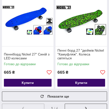
Пенні борд 27 "дюймів Nickel
Пенніборд Nickel 27" Синій з
"Камуфляж". Колеса
LED колесами
світяться
Готово до відправки
Готово до відправки
665
665
₴
₴
Купити
Купити
Показати ще
1
/ 4