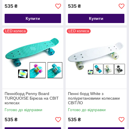
535
535
₴
₴
Купити
Купити
LED колеса
LED колеса
Пенніборд Penny Board
Пенні борд White з
TURQUOISE Бірюза на СВІТ
поліуретановими колесами
колесах
СВІТЛО
Готово до відправки
Готово до відправки
535
535
₴
₴