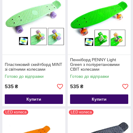
Пенніборд PENNY Light
Пластиковий скейтборд MINT
Green з поліуретановими
зі світними колесами
СВІТ колесами
Готово до відправки
Готово до відправки
535
535
₴
₴
Купити
Купити
LED колеса
LED колеса