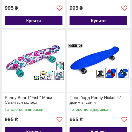
995
995
₴
₴
Купити
Купити
Penny Board "Fish" Маки.
Пенніборд Penny Nickel 27
Світяться колеса.
дюймів, синій
Готово до відправки
Готово до відправки
995
665
₴
₴