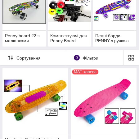
Penny board 22 з
Комплектуючі для
Пенні борди
малюнками
Penny Board
PENNY з ручкою
Сортування
0
Фільтри
MAT колеса