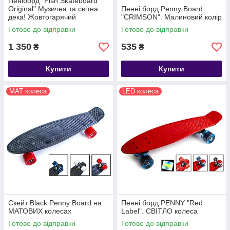
Пеніборд "Fish Skateboard
Original" Музична та світна
Пенні борд Penny Board
дека! Жовтогарячий
"CRIMSON". Малиновий колір
Готово до відправки
Готово до відправки
1 350
535
₴
₴
Купити
Купити
MAT колеса
LED колеса
Скейт Black Penny Board на
Пенні борд PENNY "Red
МАТОВИХ колесах
Label". СВІТЛО колеса
Готово до відправки
Готово до відправки