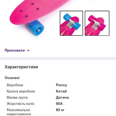
Приховати
Характеристики
Основні
Виробник
Penny
Країна виробник
Китай
Вікова група
Дитяча
Жорсткість коліс
90А
Максимальне
80 кг
навантаження