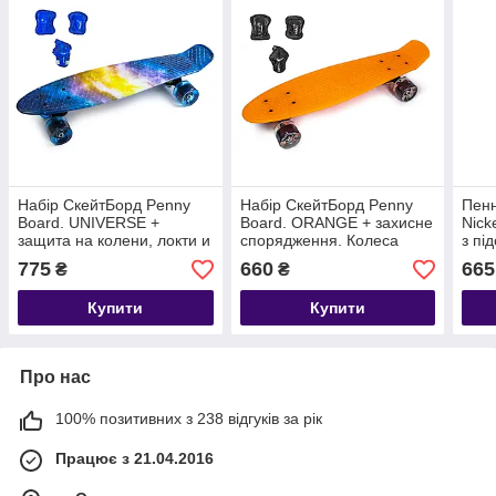
Набір СкейтБорд Penny
Набір СкейтБорд Penny
Пенн
Board. UNIVERSE +
Board. ORANGE + захисне
Nick
защита на колени, локти и
спорядження. Колеса
з пі
ладони. Колеса світяться
світяться під час катання!
775
660
665
₴
₴
під час катання!
Купити
Купити
Про нас
100% позитивних з 238 відгуків за рік
Працює з 21.04.2016