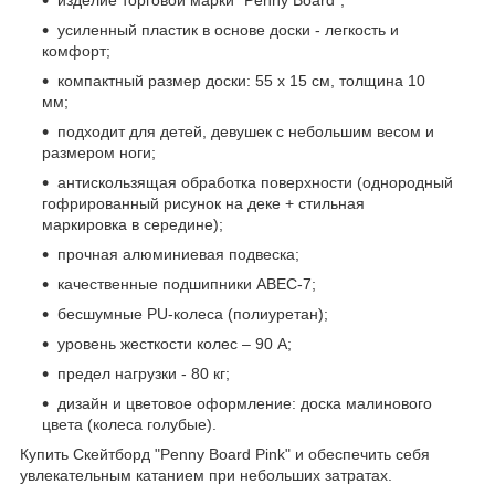
изделие торговой марки "Penny Board";
усиленный пластик в основе доски - легкость и
комфорт;
компактный размер доски: 55 х 15 см, толщина 10
мм;
подходит для детей, девушек с небольшим весом и
размером ноги;
антискользящая обработка поверхности (однородный
гофрированный рисунок на деке + стильная
маркировка в середине);
прочная алюминиевая подвеска;
качественные подшипники ABEC-7;
бесшумные PU-колеса (полиуретан);
уровень жесткости колес – 90 А;
предел нагрузки - 80 кг;
дизайн и цветовое оформление: доска малинового
цвета (колеса голубые).
Купить Скейтборд "Penny Board Pink" и обеспечить себя
увлекательным катанием при небольших затратах.