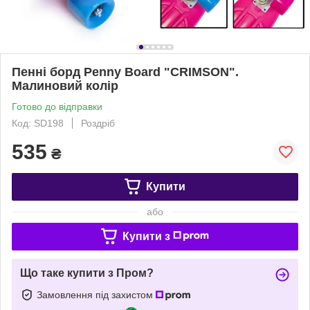
Пенні борд Penny Board "CRIMSON".
Малиновий колір
Готово до відправки
Код: SD198
Роздріб
535
₴
Купити
або
Купити з
Що таке купити з Пром?
Замовлення під захистом