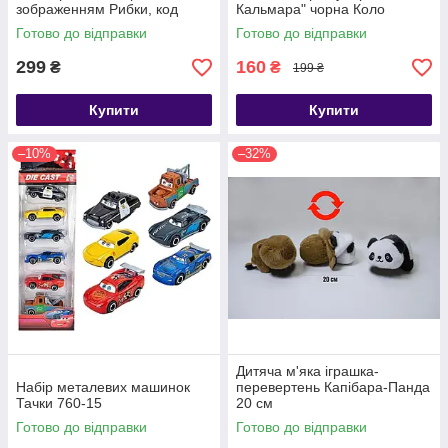
зображенням Рибки, код
Кальмара" чорна Коло
88110 (дивіться видеогляд!)
Готово до відправки
Готово до відправки
299
160
₴
₴
199 ₴
Купити
Купити
–10%
–32%
Дитяча м'яка іграшка-
Набір металевих машинок
перевертень Капібара-Панда
Тачки 760-15
20 см
Готово до відправки
Готово до відправки