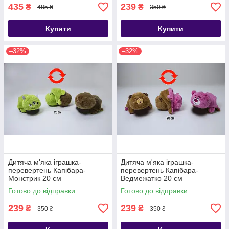
435
239
₴
₴
485 ₴
350 ₴
Купити
Купити
–32%
–32%
Дитяча м'яка іграшка-
Дитяча м'яка іграшка-
перевертень Капібара-
перевертень Капібара-
Монстрик 20 см
Ведмежатко 20 см
Готово до відправки
Готово до відправки
239
239
₴
₴
350 ₴
350 ₴