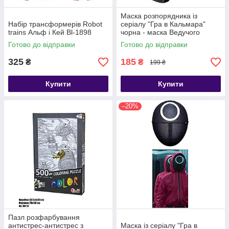
Маска розпорядника із
Набір трансформерів Robot
серіалу "Гра в Кальмара"
trains Альф і Кей Bl-1898
чорна - маска Ведучого
(Босса)
Готово до відправки
Готово до відправки
325
185
₴
₴
199 ₴
Купити
Купити
–20%
Пазл розфарбування
антистрес-антистрес з
Маска із серіалу "Гра в