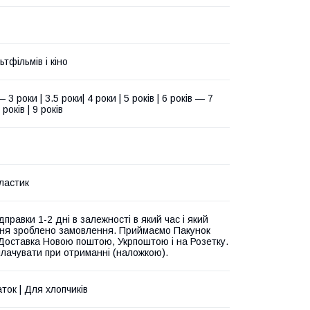
ьтфільмів і кіно
 3 роки | 3.5 роки| 4 роки | 5 років | 6 років — 7
років | 9 років
пластик
дправки 1-2 дні в залежності в який час і який
ня зроблено замовлення. Приймаємо Пакунок
Доставка Новою поштою, Укрпоштою і на Розетку.
лачувати при отриманні (наложкою).
ток | Для хлопчиків