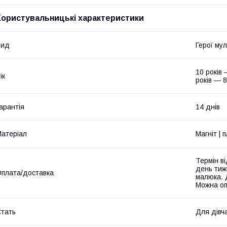
Користувальницькі характеристики
Вид
Герої мул
10 років —
ік
років — 8 
арантія
14 днів
атеріал
Магніт | 
Термін ві
день тиж
плата/доставка
малюка. 
Можна оп
тать
Для дівча