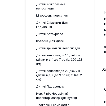
Дитячі 2-хколесные
велосипеди
Мікрофони портативні
В
Дитячі Стільчики Для
в
Годування
К
Дитячі Автокрісла
в
Коляски Для Дітей
Ф
Дитячі триколісні велосипеди
п
Дитячі велосипеди 16 дюймів
(дітям від 4 до 7 років; 100-122
см)
Х
Дитячі велосипеди 20 дюймів
(дітям від 7 до 9 років; 116-152
см)
Дитячі Парасольки
Новий рік, Новорічний
проектор-лазер для вулиці
В
Двоколісні самокати з