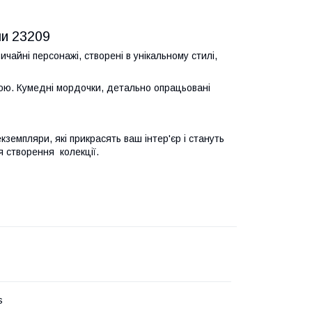
ми 23209
ичайні персонажі, створені в унікальному стилі,
ішою. Кумедні мордочки, детально опрацьовані
екземпляри, які прикрасять ваш інтер'єр і стануть
ля створення колекції.
s