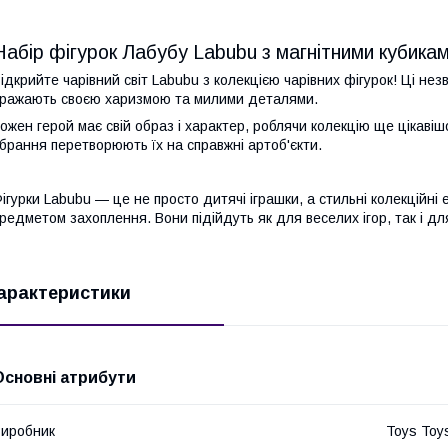
Набір фігурок Лабубу Labubu з магнітними кубика
ідкрийте чарівний світ Labubu з колекцією чарівних фігурок! Ці незв
ражають своєю харизмою та милими деталями.
ожен герой має свій образ і характер, роблячи колекцію ще цікав
брання перетворюють їх на справжні артоб'єкти.
ігурки Labubu — це не просто дитячі іграшки, а стильні колекційні 
редметом захоплення. Вони підійдуть як для веселих ігор, так і д
арактеристики
Основні атрибути
иробник
Toys Toy