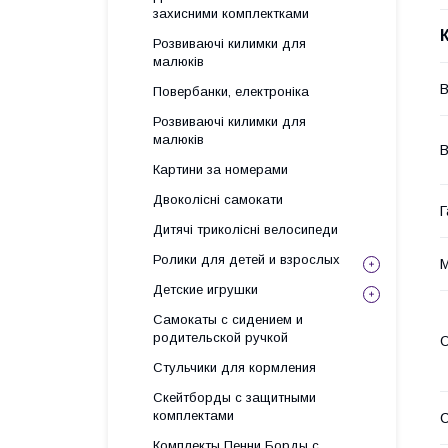
захисними комплектками
Розвиваючі килимки для
малюків
Повербанки, електроніка
Розвиваючі килимки для
малюків
В
Картини за номерами
Двоколісні самокати
Г
Дитячі триколісні велосипеди
Ролики для детей и взрослых
М
Детские игрушки
Самокаты с сидением и
родительской ручкой
О
Стульчики для кормления
Скейтборды с защитными
комплектами
С
Комплекты Пенни Борды с