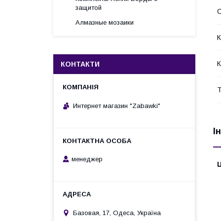
защитой
С
Алмазные мозаики
К
К
КОНТАКТИ
Т
Интернет магазин "Zabawki"
І
менеджер
Ц
Базовая, 17, Одеса, Україна