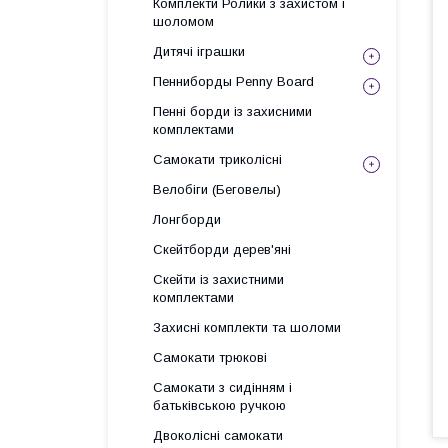
Комплекти Ролики з захистом і
шоломом
Дитячі іграшки
Пенниборды Penny Board
Пенні борди із захисними
комплектами
Самокати триколісні
Велобіги (Беговелы)
Лонгборди
Скейтборди дерев'яні
Скейти із захистними
комплектами
Захисні комплекти та шоломи
Самокати трюкові
Самокати з сидінням і
батьківською ручкою
Двоколісні самокати