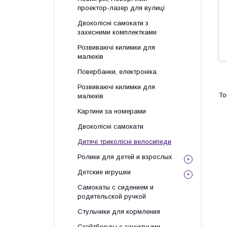
проектор-лазер для вулиці
Двоколісні самокати з
захисними комплектками
Розвиваючі килимки для
малюків
Повербанки, електроніка
Розвиваючі килимки для
малюків
Картини за номерами
Двоколісні самокати
Дитячі триколісні велосипеди
Ролики для детей и взрослых
Детские игрушки
Самокаты с сидением и
родительской ручкой
Стульчики для кормления
Скейтборды с защитными