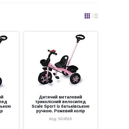
ий
Дитячий металевий
ипед
триколісний велосипед
вською
Scale Sport із батьківською
ір
ручкою. Рожевий колір
SD4516