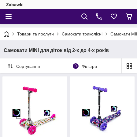
Zabawki
Товари та послуги
Самокати триколісні
Самокати MINI
Самокати MINI для діток від 2-х до 4-х років
Сортування
0
Фільтри