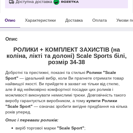
Доступна доставка
Опис
Характеристики
Доставка
Оплата
Умови п
Опис
РОЛИКИ + КОМПЛЕКТ ЗАХИСТІВ (на
коліна, лікті та долоні) Scale Sports білі,
розмір 34-38
Добротні та престижні, показні та стильні
Ролики "Scale
Sport"
— ідеальний вибір, коли Ви прагнете отримати товар
найвищої якості. Ви прийдете в захват не тільки від стилю,
але й від неймовірно комфортної посадки цих роликів і
можливості виконувати немислимі трюки. Довговічність такого
виробу гарантується виробником, а тому
купити Ролики
"Scale Sport"
— означає зробити вигідне придбання на кілька
років уперед.
Опис і переваги роликів:
виріб торгової марки
"Scale Sport"
;