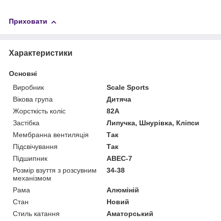
Приховати
Характеристики
Основні
Виробник
Scale Sports
Вікова група
Дитяча
Жорсткість коліс
82А
Застібка
Липучка, Шнурівка, Кліпси
Мембранна вентиляція
Так
Підсвічування
Так
Підшипник
ABEC-7
Розмір взуття з розсувним
34-38
механізмом
Рама
Алюміній
Стан
Новий
Стиль катання
Аматорський