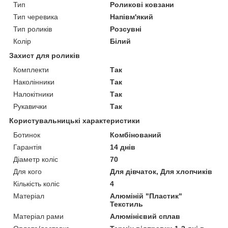
Тип
Роликові ковзани
Тип черевика
Напівм'який
Тип роликів
Розсувні
Колір
Білий
Захист для роликів
Комплекти
Так
Наколінники
Так
Налокітники
Так
Рукавички
Так
Користувальницькі характеристики
Ботинок
Комбінований
Гарантія
14 днів
Діаметр коліс
70
Для кого
Для дівчаток, Для хлопчиків
Кількість коліс
4
Матеріал
Алюміній "Пластик"
Текстиль
Матеріал рами
Алюмінієвий сплав