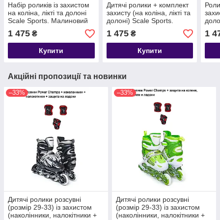
Набір роликів із захистом
Дитячі ролики + комплект
Роли
на коліна, лікті та долоні
захисту (на коліна, лікті та
захис
Scale Sports. Малиновий
долоні) Scale Sports.
доло
колір, розмір 34-38
Чорний. Розмір 38-41
Черв
1 475
1 475
1 4
₴
₴
Купити
Купити
Акційні пропозиції та новинки
–33%
–33%
Дитячі ролики розсувні
Дитячі ролики розсувні
(розмір 29-33) із захистом
(розмір 29-33) із захистом
(наколінники, налокітники +
(наколінники, налокітники +