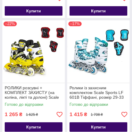
Купити
Купити
–22%
–17%
РОЛИКИ розсувні +
Ролики із захисним
КОМПЛЕКТ ЗАХИСТУ (на
комплектом Scale Sports LF
коліна, лікті та долоні) Scale
601B Тіффані, розмір 29-33
Sports жовті, розмір 29-33
Готово до відправки
Готово до відправки
1 265
1 415
₴
₴
1 625 ₴
1 708 ₴
Купити
Купити