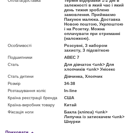
Оплата/доставка
Термін відправки 1-2 дні в
залежності в який час і який
день тижня зроблено
замовлення. Приймаємо
Пакунок малюка. Доставка
Новою поштою, Укрпоштою
і на Розетку. Можна
оплачувати при отриманні
(наложкою).
Особливості
Розсувні, З набором
захисту, З підсвіткою
Подшипники
ABEC 7
Стать
Для дівчаток <unk> Для
хлопчиків <unk> Унісекс
Стать дитини
Дівчинка, Хлопчик
Розмір
34-38
Розташування коліс
In-line
Країна реєстрації бренда
США
Країна-виробник товару
Китай
Фіксація ноги
Бакла (кліпса) <unk>
Липучка із затискачем <unk>
Шнурки
Приховати