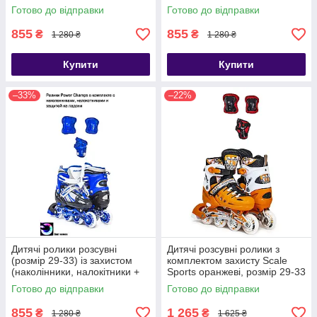
захист на долоні)
захист на долоні)
Готово до відправки
Готово до відправки
855
855
₴
₴
1 280 ₴
1 280 ₴
Купити
Купити
–33%
–22%
Дитячі ролики розсувні
Дитячі розсувні ролики з
(розмір 29-33) із захистом
комплектом захисту Scale
(наколінники, налокітники +
Sports оранжеві, розмір 29-33
захист на долоні)
Готово до відправки
Готово до відправки
855
1 265
₴
₴
1 280 ₴
1 625 ₴