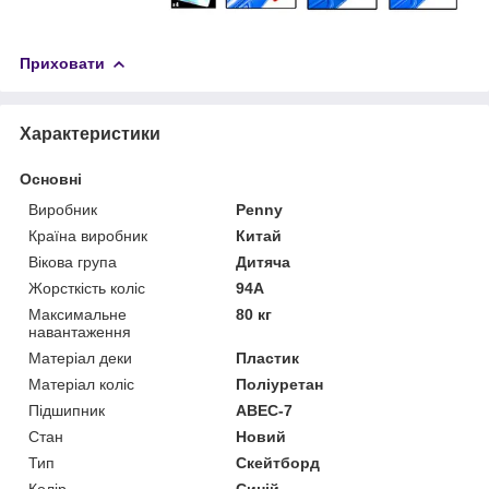
Приховати
Характеристики
Основні
Виробник
Penny
Країна виробник
Китай
Вікова група
Дитяча
Жорсткість коліс
94А
Максимальне
80 кг
навантаження
Матеріал деки
Пластик
Матеріал коліс
Поліуретан
Підшипник
ABEC-7
Стан
Новий
Тип
Скейтборд
Колір
Синій