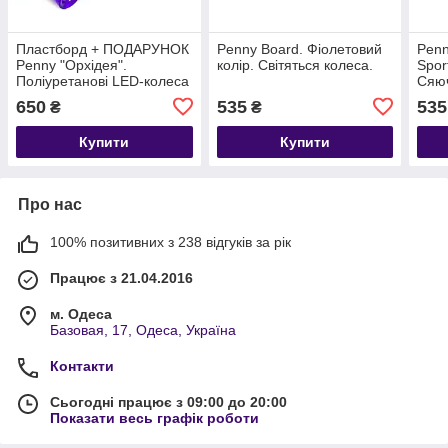
Пластборд + ПОДАРУНОК
Penny Board. Фіолетовий
Penn
Penny "Орхідея".
колір. Світяться колеса.
Spor
Поліуретанові LED-колеса
Сяюч
650
535
535
₴
₴
Купити
Купити
Про нас
100% позитивних з 238 відгуків за рік
Працює з 21.04.2016
м. Одеса
Базовая, 17, Одеса, Україна
Контакти
Сьогодні працює з 09:00 до 20:00
Показати весь графік роботи