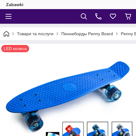
Zabawki
Товари та послуги
Пенниборды Penny Board
Penny B
LED колеса