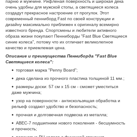
парню и мужчине. Рифленая поверхность и широкая дека
очень удобны для мужской стопы, а светящиеся колеса
создадут прекрасное настроение от прогулок. Этот
современный пенниборд Fast по своей конструкции и
дизайну максимально приближен к оригиналу всемирно
известного бренда. Спортсмены и любители активного
образа жизни покупают Пенниборды "Fast Blue Светящиеся
синие колеса", потому что их отличает великолепное
качество и приемлемая цена.
Описание и преимущества Пенниборда "Fast Blue
Светящиеся колеса":
торговая марка "Penny Board";
дека сделана из прочного пластика толщиной 11 мм.;
размеры доски: 57 см х 15 см - сможет уместиться
даже мужчина;
узор на поверхности - антискользящая обработка и
рельеф создают удобство и безопасность;
прочная и долговечная подвеска из металла;
ABEC-7 подшипники нового поколения - бесшумность
и прочность;