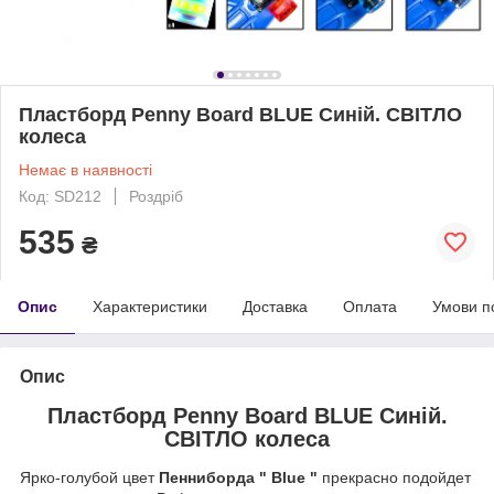
Пластборд Penny Board BLUE Синій. СВІТЛО
колеса
Немає в наявності
Код: SD212
Роздріб
535
₴
Опис
Характеристики
Доставка
Оплата
Умови п
Опис
Пластборд Penny Board BLUE Синій.
СВІТЛО колеса
Ярко-голубой цвет
Пенниборда " Blue "
прекрасно подойдет