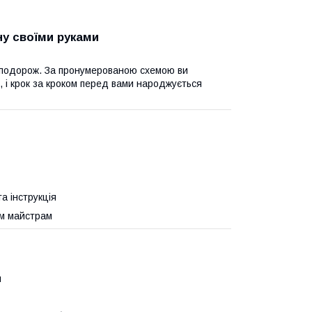
ну своїми руками
у подорож. За пронумерованою схемою ви
 і крок за кроком перед вами народжується
та інструкція
им майстрам
я