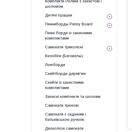
Комплекти Ролики з захистом і
шоломом
Дитячі іграшки
Пенниборды Penny Board
Пенні борди із захисними
комплектами
Самокати триколісні
Велобіги (Беговелы)
Лонгборди
Скейтборди дерев'яні
Скейти із захистними
комплектами
Захисні комплекти та шоломи
Самокати трюкові
Самокати з сидінням і
батьківською ручкою
Двоколісні самокати