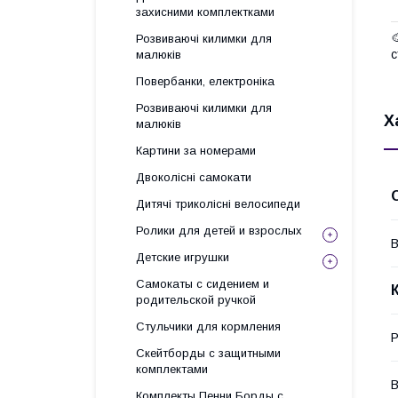
захисними комплектками

Розвиваючі килимки для
с
малюків
Повербанки, електроніка
Розвиваючі килимки для
Х
малюків
Картини за номерами
Двоколісні самокати
Дитячі триколісні велосипеди
Ролики для детей и взрослых
В
Детские игрушки
Самокаты с сидением и
родительской ручкой
Стульчики для кормления
Р
Скейтборды с защитными
комплектами
В
Комплекты Пенни Борды с