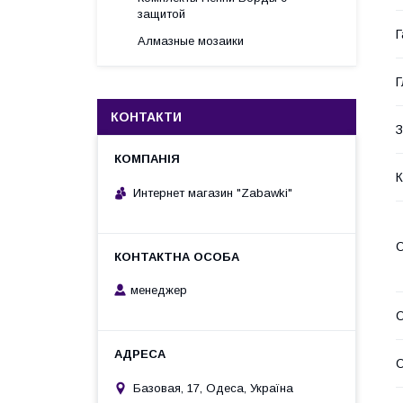
защитой
Г
Алмазные мозаики
Г
КОНТАКТИ
З
К
Интернет магазин "Zabawki"
О
менеджер
О
О
Базовая, 17, Одеса, Україна