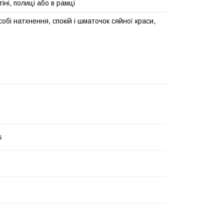
іні, полиці або в рамці
обі натхнення, спокій і шматочок сяйної краси,
s