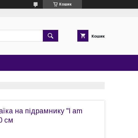
Кошик
Кошик
їка на підрамнику "I am
0 см