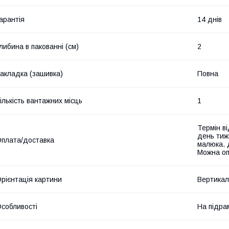
арантія
14 днів
либина в пакованні (см)
2
акладка (зашивка)
Повна
ількість вантажних місць
1
Термін ві
день тиж
плата/доставка
малюка. 
Можна оп
рієнтація картини
Вертикал
собливості
На підра