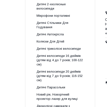
Дитячі 2-хколесные
велосипеди
Мікрофони портативні
С
Дитячі Стільчики Для
Н
Годування
а
«
Дитячі Автокрісла
Коляски Для Дітей
Дитячі триколісні велосипеди
Дитячі велосипеди 16 дюймів
(дітям від 4 до 7 років; 100-122
см)
Дитячі велосипеди 20 дюймів
(дітям від 7 до 9 років; 116-152
см)
Дитячі Парасольки
Новий рік, Новорічний
проектор-лазер для вулиці
Двоколісні самокати з