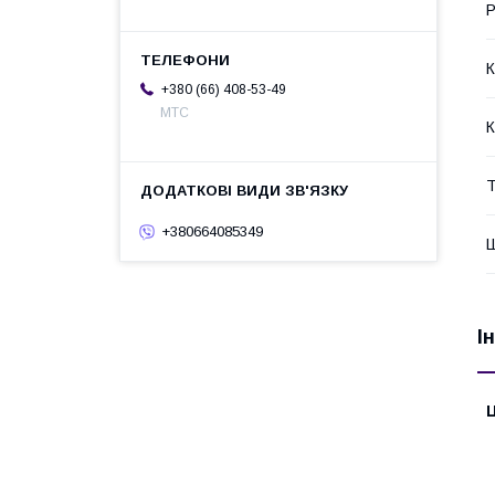
Р
К
+380 (66) 408-53-49
МТС
К
Т
+380664085349
Ш
І
Ц