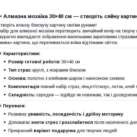
✨ Алмазна мозаїка 30×40 см — створіть сяйну карти
творіть власну блискучу картину своїми руками!
абір для алмазної мозаїки перетворить звичайний вечір на творч
куратно викладаєте зображення маленькими акриловими стразами,
жива» картина, що переливається всіма відтінками світла.
💎
Характеристики:
Розмір готової роботи:
30×40 см
Тип страз:
круглі, з яскравим блиском
Основа:
полотно з клейовим шаром і нанесеною схемою
Комплектація
повний набір страз, пінцет/стилус, лоток, клей 
Складність:
середня — підійде як новачкам, так і досвідчен
🌟
Переваги:
Розвиває
уважність, посидючість і дрібну моторику
Допомагає
зняти стрес і розслабитися
після насиченого дн
Прекрасний
варіант подарунка
для творчих людей