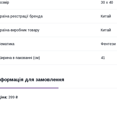
озмір
30 x 40
раїна реєстрації бренда
Китай
раїна-виробник товару
Китай
ематика
Фентези
ирина в пакованні (см)
41
нформація для замовлення
іна:
399 ₴