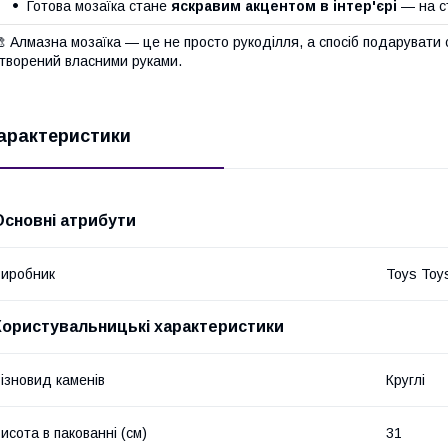
Готова мозаїка стане
яскравим акцентом в інтер'єрі
— на ст
 Алмазна мозаїка — це не просто рукоділля, а спосіб подарувати с
творений власними руками.
арактеристики
Основні атрибути
иробник
Toys Toy
Користувальницькі характеристики
ізновид каменів
Круглі
исота в пакованні (см)
31