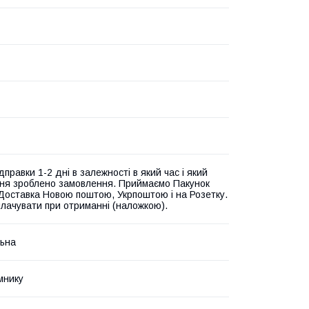
дправки 1-2 дні в залежності в який час і який
ня зроблено замовлення. Приймаємо Пакунок
Доставка Новою поштою, Укрпоштою і на Розетку.
лачувати при отриманні (наложкою).
ьна
мнику