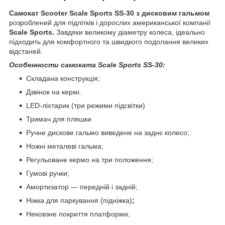
Самокат Scooter Scale Sports SS-30 з дисковим гальмом
розроблений для підлітків і дорослих американської компанії
Scale Sports.
Завдяки великому діаметру колеса, ідеально
підходить для комфортного та швидкого подолання великих
відстаней.
Особенности самоката Scale Sports SS-30
:
Складана конструкція;
Дзвінок на кермі.
LED-ліхтарик (три режими підсвітки)
Тримач для пляшки
Ручне дискове гальмо виведене на заднє колесо;
Ножні металеві гальма;
Регульоване кермо на три положення;
Гумові ручки;
Амортизатор — передній і задній;
Ніжка для паркування (підніжка)
;
Нековзне покриття платформи;