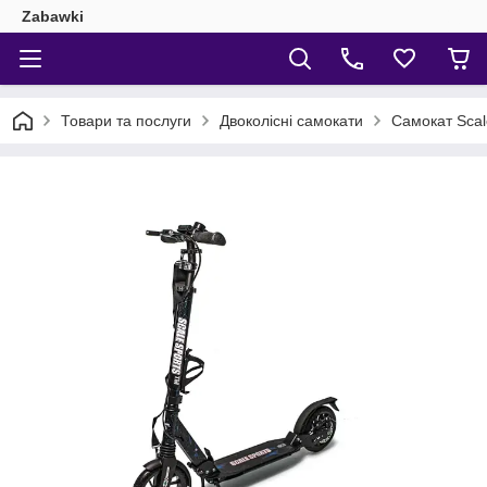
Zabawki
Товари та послуги
Двоколісні самокати
Самокат Scale