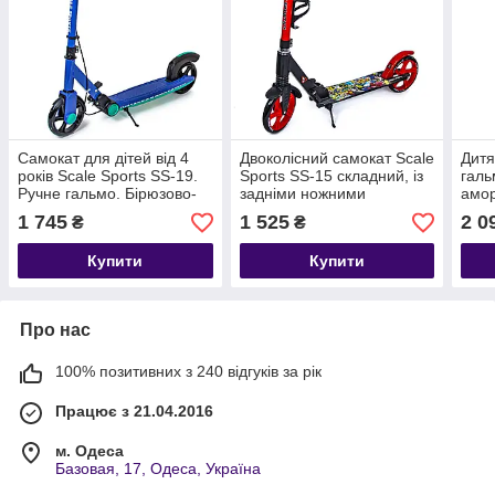
Самокат для дітей від 4
Двоколісний самокат Scale
Дитя
років Scale Sports SS-19.
Sports SS-15 складний, із
галь
Ручне гальмо. Бірюзово-
задніми ножними
амор
синій колір
гальмами. Чорно-
Spor
1 745
1 525
2 0
₴
₴
червоний
Metal
Купити
Купити
Про нас
100% позитивних з 240 відгуків за рік
Працює з 21.04.2016
м. Одеса
Базовая, 17, Одеса, Україна