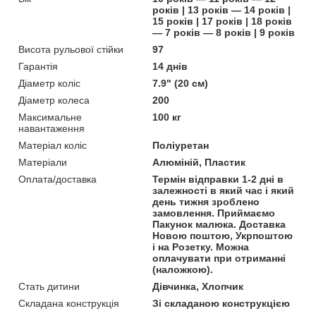
років | 13 років — 14 років |
15 років | 17 років | 18 років
— 7 років — 8 років | 9 років
Висота рульової стійки
97
Гарантія
14 днів
Діаметр коліс
7.9" (20 см)
Діаметр колеса
200
Максимальне
100 кг
навантаження
Матеріал коліс
Поліуретан
Матеріали
Алюміній, Пластик
Оплата/доставка
Термін відправки 1-2 дні в
залежності в який час і який
день тижня зроблено
замовлення. Приймаємо
Пакунок малюка. Доставка
Новою поштою, Укрпоштою
і на Розетку. Можна
оплачувати при отриманні
(наложкою).
Стать дитини
Дівчинка, Хлопчик
Складана конструкція
Зі складаною конструкцією