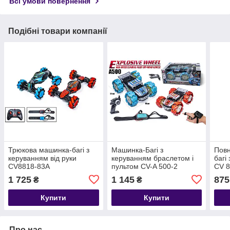
Всі умови повернення
Подібні товари компанії
Трюкова машинка-багі з
Машинка-Багі з
Пов
керуванням від руки
керуванням браслетом і
багі
CV8818-83A
пультом CV-A 500-2
CV 8
1 725
1 145
875
₴
₴
Купити
Купити
Про нас