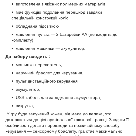
виготовлена з якісних полімерних матеріалів;
має функцію подолання перешкод завдяки
спеціальній конструкції коліс
обладнана підсвіткою
живлення пульта — 2 батарейки АА (не входять до
комплекту),
живлення машинки — акумулятор.
До набору входить :
машинка-перевертень,
наручний браслет для керування,
пульт дистанційного керування
акумулятор,
USB-кабель для заряджання акумулятора,
викрутка;
У гру буде залучений кожен, від мала до велика, хто
доторкнеться до цієї оригінальної трюкової іграшці. Завдяки її
особливості долати перешкоди та незвичайному способу
керування — сенсорному браслету, гра стає максимально