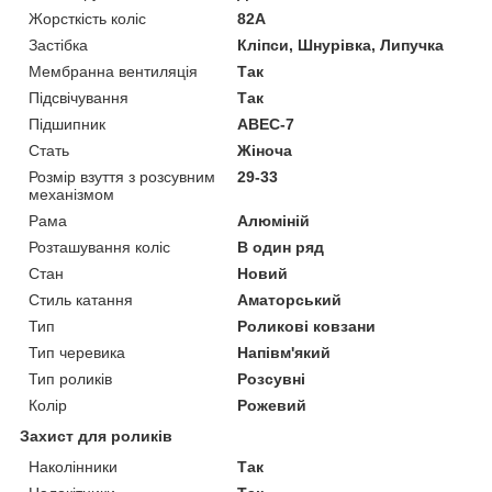
Жорсткість коліс
82А
Застібка
Кліпси, Шнурівка, Липучка
Мембранна вентиляція
Так
Підсвічування
Так
Підшипник
ABEC-7
Стать
Жіноча
Розмір взуття з розсувним
29-33
механізмом
Рама
Алюміній
Розташування коліс
В один ряд
Стан
Новий
Стиль катання
Аматорський
Тип
Роликові ковзани
Тип черевика
Напівм'який
Тип роликів
Розсувні
Колір
Рожевий
Захист для роликів
Наколінники
Так