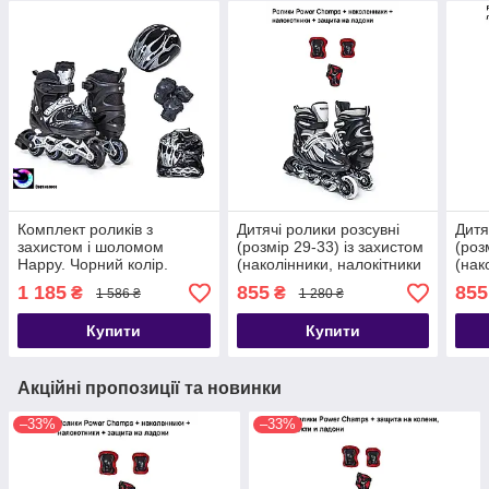
Комплект роликів з
Дитячі ролики розсувні
Дитя
захистом і шоломом
(розмір 29-33) із захистом
(роз
Happy. Чорний колір.
(наколінники, налокітники
(нак
Розмір 29-33
+ захист на долоні)
+ за
1 185
855
855
₴
₴
1 586 ₴
1 280 ₴
Купити
Купити
Акційні пропозиції та новинки
–33%
–33%