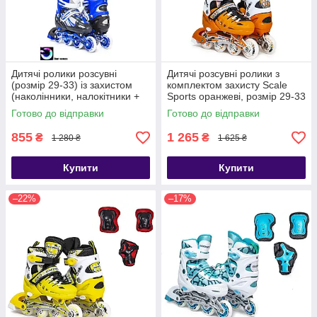
Дитячі ролики розсувні
Дитячі розсувні ролики з
(розмір 29-33) із захистом
комплектом захисту Scale
(наколінники, налокітники +
Sports оранжеві, розмір 29-33
захист на долоні)
Готово до відправки
Готово до відправки
855
1 265
₴
₴
1 280 ₴
1 625 ₴
Купити
Купити
–22%
–17%