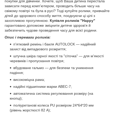
покупки для дівчинки. Хочете, щоб Ваша дитина перестала
зависати перед комп'ютером, проводить більше часу на
свіжому повітрі та була в русі? Тоді купуйте ролики, привчайте
дітей до здорового способу життя, поєднуючи ці цілі з
захопливою прогулянкою.
Купівля роликів "Happy"
гарантовано допоможе зміцнити дитяче здоров'я й
забезпечить чудове проведення часу для всієї родини.
Опис і переваги роликів:
п'ятковий ремінь і бакля AUTOLOCK — надійний
захист від випадкового розкриття;
штучна шкіра гарної якості та "сіточка" — для м'якості
черевиків і пропускання повітря;
вбудоване гальмо — для безпеки та уникнення
падіння;
високоміцна рама;
надійні підшипники марки ABEC-7;
автоматична система регулювання розміру (на
кнопці);
поліуретанові колеса PU розміром 24*64*20 мм
(рівень жорсткості 82 А);