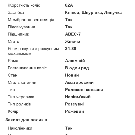
Жорсткість коліс
82А
Застібка
Кліпси, Шнурівка, Липучка
Мембранна вентиляція
Так
Підсвічування
Так
Підшипник
ABEC-7
Стать
Жіноча
Розмір взуття з розсувним
34-38
механізмом
Рама
Алюміній
Розташування коліс
В один ряд
Стан
Новий
Стиль катання
Аматорський
Тип
Роликові ковзани
Тип черевика
Напівм'який
Тип роликів
Розсувні
Колір
Рожевий
Захист для роликів
Наколінники
Так