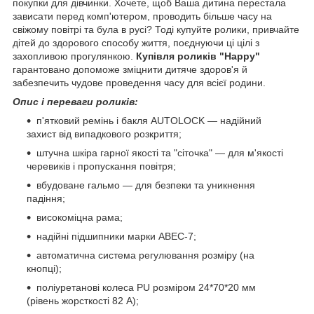
покупки для дівчинки. Хочете, щоб Ваша дитина перестала
зависати перед комп'ютером, проводить більше часу на
свіжому повітрі та була в русі? Тоді купуйте ролики, привчайте
дітей до здорового способу життя, поєднуючи ці цілі з
захопливою прогулянкою.
Купівля роликів "Happy"
гарантовано допоможе зміцнити дитяче здоров'я й
забезпечить чудове проведення часу для всієї родини.
Опис і переваги роликів:
п'ятковий ремінь і бакля AUTOLOCK — надійний
захист від випадкового розкриття;
штучна шкіра гарної якості та "сіточка" — для м'якості
черевиків і пропускання повітря;
вбудоване гальмо — для безпеки та уникнення
падіння;
високоміцна рама;
надійні підшипники марки ABEC-7;
автоматична система регулювання розміру (на
кнопці);
поліуретанові колеса PU розміром 24*70*20 мм
(рівень жорсткості 82 А);