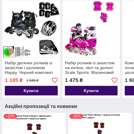
Набір дитячих роликів із
Набір роликів із захистом
Комп
захистом і шоломом
на коліна, лікті та долоні
поча
Happy. Чорний комплект.
Scale Sports. Малиновий
шоло
Розмір 27-30
колір, розмір 34-38
Gray
1 185
1 475
1 6
₴
₴
1 586 ₴
Купити
Купити
Акційні пропозиції та новинки
–33%
–33%