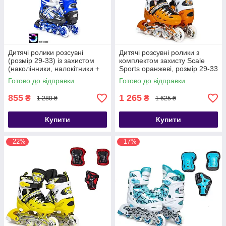
Дитячі ролики розсувні
Дитячі розсувні ролики з
(розмір 29-33) із захистом
комплектом захисту Scale
(наколінники, налокітники +
Sports оранжеві, розмір 29-33
захист на долоні)
Готово до відправки
Готово до відправки
855
1 265
₴
₴
1 280 ₴
1 625 ₴
Купити
Купити
–22%
–17%