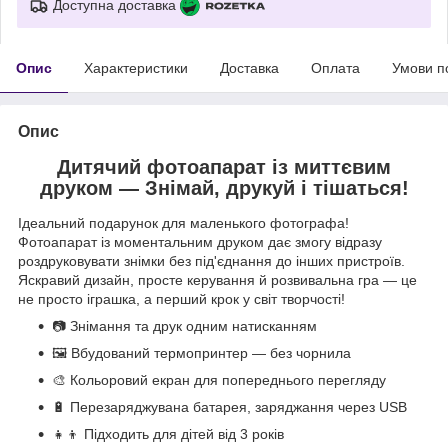
Доступна доставка
Опис
Характеристики
Доставка
Оплата
Умови п
Опис
Дитячий фотоапарат із миттєвим
друком — Знімай, друкуй і тішаться!
Ідеальний подарунок для маленького фотографа!
Фотоапарат із моментальним друком дає змогу відразу
роздруковувати знімки без під'єднання до інших пристроїв.
Яскравий дизайн, просте керування й розвивальна гра — це
не просто іграшка, а перший крок у світ творчості!
📷 Знімання та друк одним натисканням
🖼 Вбудований термопринтер — без чорнила
🎨 Кольоровий екран для попереднього перегляду
🔋 Перезаряджувана батарея, заряджання через USB
👧👦 Підходить для дітей від 3 років