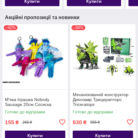
Купити
Купити
Акційні пропозиції та новинки
–42%
–34%
Механізований конструктор
М'яка Іграшка Nobody
Динозавр Трицерапторс
Sausage 20см Сосиска
Triceratops
Готово до відправки
Готово до відправки
155
630
₴
₴
265 ₴
955 ₴
Купити
Купити