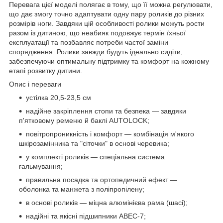
Перевага цієї моделі полягає в тому, що її можна регулювати,
що дає змогу точно адаптувати одну пару роликів до різних
розмірів ноги. Завдяки цій особливості ролики можуть рости
разом із дитиною, що неабияк подовжує термін їхньої
експлуатації та позбавляє потреби частої заміни
спорядження. Ролики завжди будуть ідеально сидіти,
забезпечуючи оптимальну підтримку та комфорт на кожному
етапі розвитку дитини.
Опис і переваги
устілка 20,5-23,5 см
надійне закріплення стопи та безпека — завдяки
п'ятковому ременю й баклі AUTOLOCK;
повітропроникність і комфорт — комбінація м'якого
шкірозамінника та "сіточки" в основі черевика;
у комплекті роликів — спеціальна система
гальмування;
правильна посадка та ортопедичний ефект —
оболонка та манжета з поліпропілену;
в основі роликів — міцна алюмінієва рама (шасі);
надійні та якісні підшипники ABEC-7;