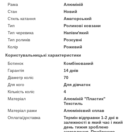
Рама
Алюміній
Стан
Новий
Стиль катання
Аматорський
Тип
Роликові ковзани
Тип черевика
Напівм'який
Тип роликів
Розсувні
Колір
Рожевий
Користувальницькі характеристики
Ботинок
Комбінований
Гарантія
14 днів
Діаметр коліс
70
Для кого
Для дівчаток
Кількість коліс
4
Матеріал
Алюміній "Пластик"
Текстиль
Матеріал рами
Алюмінієвий сплав
Оплата/доставка
Термін відправки 1-2 дні в
залежності в який час і який
день тижня зроблено
замовлення. Приймаємо