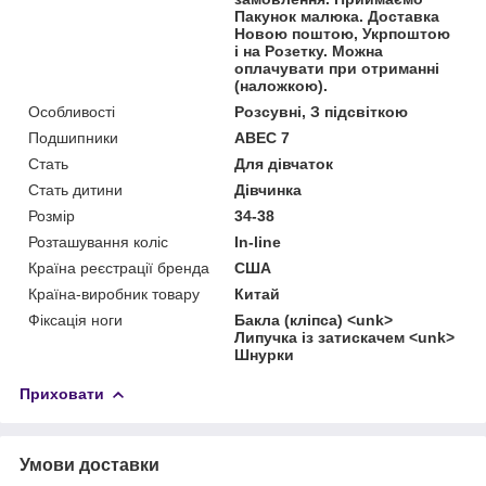
Пакунок малюка. Доставка
Новою поштою, Укрпоштою
і на Розетку. Можна
оплачувати при отриманні
(наложкою).
Особливості
Розсувні, З підсвіткою
Подшипники
ABEC 7
Стать
Для дівчаток
Стать дитини
Дівчинка
Розмір
34-38
Розташування коліс
In-line
Країна реєстрації бренда
США
Країна-виробник товару
Китай
Фіксація ноги
Бакла (кліпса) <unk>
Липучка із затискачем <unk>
Шнурки
Приховати
Умови доставки