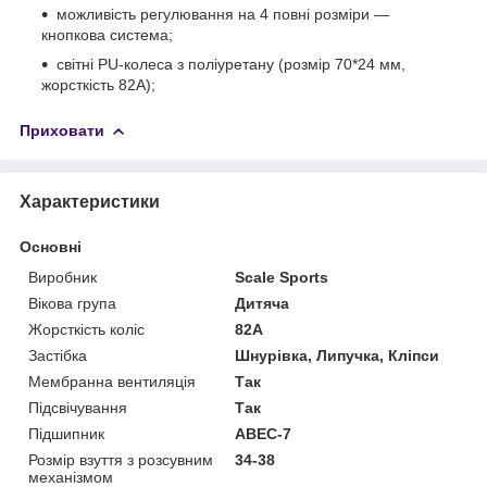
можливість регулювання на 4 повні розміри —
кнопкова система;
світні PU-колеса з поліуретану (розмір 70*24 мм,
жорсткість 82A);
Приховати
Характеристики
Основні
Виробник
Scale Sports
Вікова група
Дитяча
Жорсткість коліс
82А
Застібка
Шнурівка, Липучка, Кліпси
Мембранна вентиляція
Так
Підсвічування
Так
Підшипник
ABEC-7
Розмір взуття з розсувним
34-38
механізмом