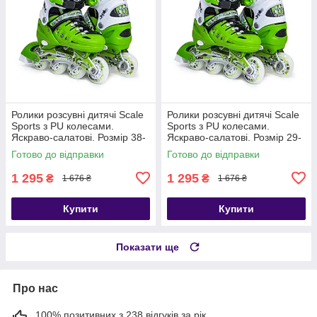
Ролики розсувні дитячі Scale
Ролики розсувні дитячі Scale
Sports з PU колесами.
Sports з PU колесами.
Яскраво-салатові. Розмір 38-
Яскраво-салатові. Розмір 29-
41
33
Готово до відправки
Готово до відправки
1 295
1 295
₴
₴
1 676 ₴
1 676 ₴
Купити
Купити
Показати ще
Про нас
100% позитивних з 238 відгуків за рік