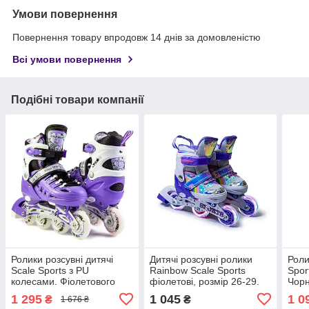
Умови повернення
Повернення товару впродовж 14 днів за домовленістю
Всі умови повернення
Подібні товари компанії
Ролики розсувні дитячі
Дитячі розсувні ролики
Роли
Scale Sports з PU
Rainbow Scale Sports
Spor
колесами. Фіолетового
фіолетові, розмір 26-29.
Чорн
кольору. Розмір 34-38
Всі колеса світяться
33
1 295
1 045
1 0
₴
₴
1 676 ₴