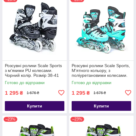
Розсувні ролики Scale Sports
Розсувні ролики Scale Sports,
з м'якими PU колесами.
М'ятного кольору, з
Чорний колір. Розмір 38-41
поліуретановими колесами.
Розмір 34-38
Готово до відправки
Готово до відправки
1 295
1 295
₴
₴
1 676 ₴
1 676 ₴
Купити
Купити
–23%
–23%