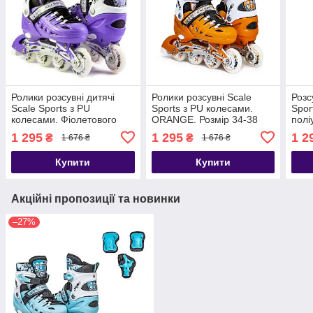
Ролики розсувні дитячі
Ролики розсувні Scale
Розс
Scale Sports з PU
Sports з PU колесами.
Spor
колесами. Фіолетового
ORANGE. Розмір 34-38
полі
кольору. Розмір 34-38
коле
1 295
1 295
1 2
₴
₴
1 676 ₴
1 676 ₴
Купити
Купити
Акційні пропозиції та новинки
–27%