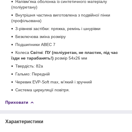
Напівм'яка оболонка із синтетичного матеріалу
(поліуретану)
Внутрішня частина виготовлена з подвійної пінки
(профільована)
3-рівневі застібки: пряжка, ремінь і шнурівки
Безключова зміна розміру
Подшипники ABEC 7
Колеса
Світні
:
ПУ (поліуретан, не пластик, під час
їзди не тарабанять!)
розмір 54х26 мм
Твердість: 82a
Гальмо: Передній
Черевик EVP-Soft max, м'який і зручний
Система циркуляції повітря.
Приховати
Характеристики