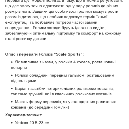
Перевага цієї моделі полягає в тому, що її можна регулювати,
що дає змогу точно адаптувати одну пару роликів до різних
розмірів ноги. Завдяки цій особливості ролики можуть рости
разом із дитиною, що неабияк подовжує термін їхньої
експлуатації та позбавляє потреби частої заміни
спорядження. Ролики завжди будуть ідеально сидіти,
забезпечуючи оптимальну підтримку та комфорт на кожному
етапі розвитку дитини.
Опис і переваги
Роликів
"Scale Sports"
:
Як випливає з назви, у роликів 4 колеса, розташовані
попарно
Ролики обладнані переднім гальмом, розташованим
під пальцями
Варіант застібки чотириколісних роликових ковзанів,
так само зручний як і в класичних роликових ковзанів
Мають форму черевиків, як у стандартних роликових
ковзанів (до середини гомілки)
Характеристики:
Устілка 20.5-23 см