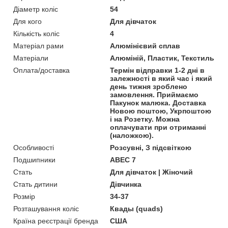
Діаметр коліс
54
Для кого
Для дівчаток
Кількість коліс
4
Матеріал рами
Алюмінієвий сплав
Матеріали
Алюміній, Пластик, Текстиль
Оплата/доставка
Термін відправки 1-2 дні в
залежності в який час і який
день тижня зроблено
замовлення. Приймаємо
Пакунок малюка. Доставка
Новою поштою, Укрпоштою
і на Розетку. Можна
оплачувати при отриманні
(наложкою).
Особливості
Розсувні, З підсвіткою
Подшипники
ABEC 7
Стать
Для дівчаток | Жіночий
Стать дитини
Дівчинка
Розмір
34-37
Розташування коліс
Квады (quads)
Країна реєстрації бренда
США