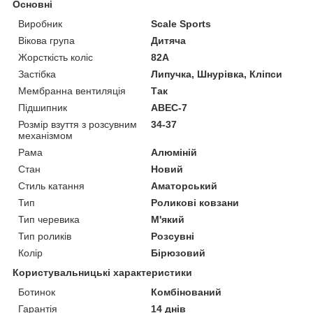
Основні
Виробник
Scale Sports
Вікова група
Дитяча
Жорсткість коліс
82А
Застібка
Липучка, Шнурівка, Кліпси
Мембранна вентиляція
Так
Підшипник
ABEC-7
Розмір взуття з розсувним
34-37
механізмом
Рама
Алюміній
Стан
Новий
Стиль катання
Аматорський
Тип
Роликові ковзани
Тип черевика
М'який
Тип роликів
Розсувні
Колір
Бірюзовий
Користувальницькі характеристики
Ботинок
Комбінований
Гарантія
14 днів