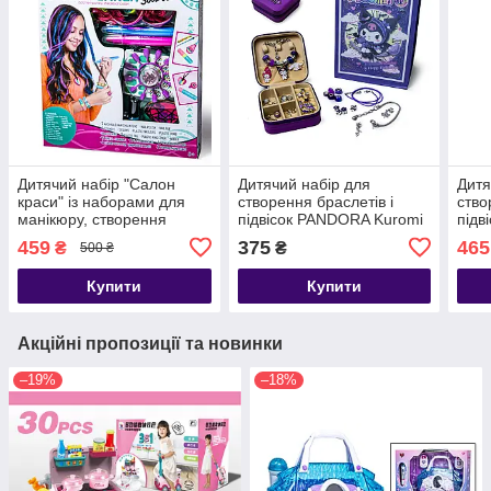
Дитячий набір "Салон
Дитячий набір для
Дитя
краси" із наборами для
створення браслетів і
ство
манікюру, створення
підвісок PANDORA Kuromi
підв
браслетів, прикрас для
Куромі
PAND
459
375
465
₴
₴
500 ₴
волосся
Купити
Купити
Акційні пропозиції та новинки
–19%
–18%