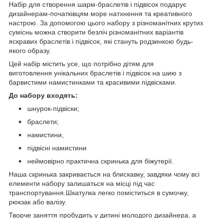
Набір для створення шарм-браслетів і підвісок подарує
дизайнерам-початківцям море натхнення та креативного
настрою. За допомогою цього набору з різноманітних крутих
суміснь можна створити безліч різноманітних варіантів
яскравих браслетів і підвісок, які стануть родзинкою будь-
якого образу.
Цей набір містить усе, що потрібно дітям для
виготовлення унікальних браслетів і підвісок на шию з
барвистими намистинками та красивими підвісками.
До набору входять:
шнурок-підвіски;
браслети;
намистини,
підвісні намистини
неймовірно практична скринька для біжутерії.
Наша скринька закривається на блискавку, завдяки чому всі
елементи набору залишаться на місці під час
транспортування.Шкатулка легко поміститься в сумочку,
рюкзак або валізу.
Творче заняття пробудить у дитині молодого дизайнера, а