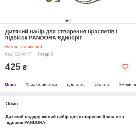
Дитячий набір для створення браслетів і
підвісок PANDORA Єдиноріг
Немає в наявності
Код: SD4447
Роздріб
425
₴
Опис
Характеристики
Доставка
Оплата
Умови п
Опис
Дитячий подарунковий набір для створення браслетів і
підвісок PANDORA