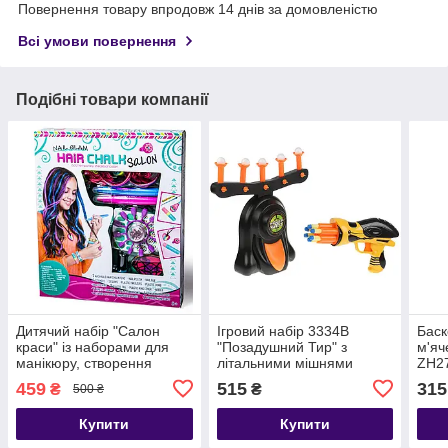
Повернення товару впродовж 14 днів за домовленістю
Всі умови повернення
Подібні товари компанії
Дитячий набір "Салон
Ігровий набір 3334B
Баск
краси" із наборами для
"Позадушний Тир" з
м'яч
манікюру, створення
літальними мішнями
ZH2
браслетів, прикрас для
(відеообзор)
459
515
315
₴
₴
500 ₴
волосся
Купити
Купити