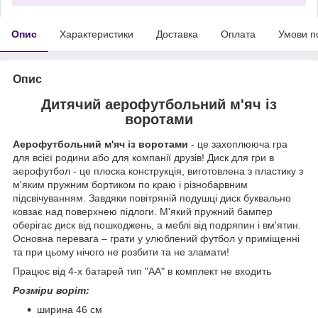
Опис
Характеристики
Доставка
Оплата
Умови п
Опис
Дитячий аерофутбольний м'яч із
воротами
Аерофутбольний м'яч із воротами
- це захоплююча гра
для всієї родини або для компанії друзів! Диск для гри в
аерофутбол - це плоска конструкція, виготовлена з пластику з
м'яким пружним бортиком по краю і різнобарвним
підсвічуванням. Завдяки повітряній подушці диск буквально
ковзає над поверхнею підлоги. М'який пружний бампер
оберігає диск від пошкоджень, а меблі від подряпин і вм'ятин.
Основна перевага – грати у улюблений футбол у приміщенні
та при цьому нічого не розбити та не зламати!
Працює від 4-х батарей тип "АА" в комплект не входить
Розміри воріт:
ширина 46 см