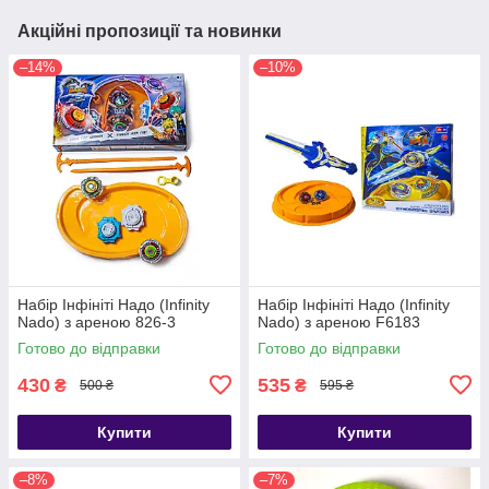
Акційні пропозиції та новинки
–14%
–10%
Набір Інфініті Надо (Infinity
Набір Інфініті Надо (Infinity
Nado) з ареною 826-3
Nado) з ареною F6183
Готово до відправки
Готово до відправки
430
535
₴
₴
500 ₴
595 ₴
Купити
Купити
–8%
–7%