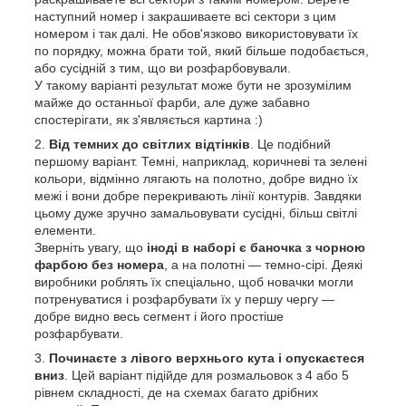
наступний номер і закрашиваете всі сектори з цим
номером і так далі. Не обов'язково використовувати їх
по порядку, можна брати той, який більше подобається,
або сусідній з тим, що ви розфарбовували.
У такому варіанті результат може бути не зрозумілим
майже до останньої фарби, але дуже забавно
спостерігати, як з'являється картина :)
Від темних до світлих відтінків
. Це подібний
першому варіант. Темні, наприклад, коричневі та зелені
кольори, відмінно лягають на полотно, добре видно їх
межі і вони добре перекривають лінії контурів. Завдяки
цьому дуже зручно замальовувати сусідні, більш світлі
елементи.
Зверніть увагу, що
іноді в наборі є баночка з чорною
фарбою без номера
, а на полотні — темно-сірі. Деякі
виробники роблять їх спеціально, щоб новачки могли
потренуватися і розфарбувати їх у першу чергу —
добре видно весь сегмент і його простіше
розфарбувати.
Починаєте з лівого верхнього кута і опускаєтеся
вниз
. Цей варіант підійде для розмальовок з 4 або 5
рівнем складності, де на схемах багато дрібних