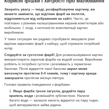
Корисні фішки і хитрості про малювання
Зверніть увагу — іноді, розфарбовуючи картину, ви
можете замінити, що відтінки фарб на полотні,
відрізняються від зображення на сайті.
Часто, це
пов'язано з різними налаштуваннями екранів комп'ютерів або
мобільних. І, іноді, з неточністю комплектації картин
виробником.
У таких ситуаціях ми радимо спробувати змішувати різні
відтінки акрилових фарб з набору, щоб отримати потрібний
колір.
Слідкуйте за густотою фарб!
Для розмальовування картин
використовують акрилові фарби на водній основі. Виробники
роблять їх потрібної густоти і розливають у герметичні
баночки. Після відкриття такої баночки
акрил може
висохнути протягом 3-4 тижнів, тому і картину краще
завершити
протягом місяця-півтора.
Головні правила поводження з фарбами:
Якщо фарба трохи загусла, додайте пару
крапель води
і розмішайте зубочисткою. Налили
багато води — залиште ємність відкритої на пару годин,
щоб випарувалася зайва рідина.