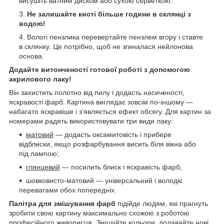
висушіть ватним диском або сухою серветкою.
Не залишайте кисті більше години в склянці з
водою!
Вологі пензлика перевертайте пензлем вгору і ставте
в склянку. Це потрібно, щоб не згиналася нейлонова
основа.
Додайте витонченості готової роботі з допомогою
акрилового лаку!
Він захистить полотно від пилу і додасть насиченості,
яскравості фарб. Картина виглядає зовсім по-іншому —
набагато яскравіше і з'являється ефект обсягу. Для картин за
номерами радять використовувати три види лаку:
матовий
— додасть оксамитовість і прибере
відблиски, якщо розфарбування висить біля вікна або
під лампою;
глянцевий
— посилить блиск і яскравість фарб;
шовковисто-матовий — універсальний і володіє
перевагами обох попередніх.
Палітра для змішування фарб
підійде людям, які прагнуть
зробити свою картину максимально схожою з роботою
професійного живописця. Змішуйте кольори, додавайте нові