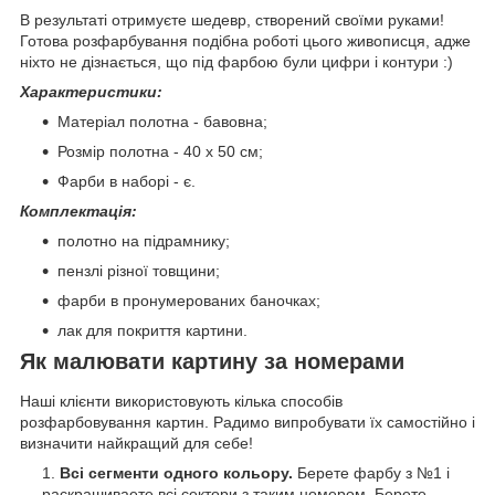
В результаті отримуєте шедевр, створений своїми руками!
Готова розфарбування подібна роботі цього живописця, адже
ніхто не дізнається, що під фарбою були цифри і контури :)
Характеристики:
Матеріал полотна - бавовна;
Розмір полотна - 40 х 50 см;
Фарби в наборі - є.
Комплектація:
полотно на підрамнику;
пензлі різної товщини;
фарби в пронумерованих баночках;
лак для покриття картини.
Як малювати картину за номерами
Наші клієнти використовують кілька способів
розфарбовування картин. Радимо випробувати їх самостійно і
визначити найкращий для себе!
Всі сегменти одного кольору.
Берете фарбу з №1 і
раскрашиваете всі сектори з таким номером. Берете