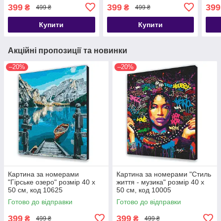
399
399
399
₴
₴
499 ₴
499 ₴
Купити
Купити
Акційні пропозиції та новинки
–20%
–20%
Картина за номерами
Картина за номерами "Стиль
"Гірське озеро" розмір 40 х
життя - музика" розмір 40 х
50 см, код 10625
50 см, код 10005
Готово до відправки
Готово до відправки
399
399
₴
₴
499 ₴
499 ₴