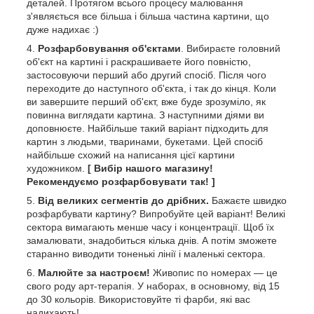
деталей. Протягом всього процесу малювання
з'являється все більша і більша частина картини, що
дуже надихає :)
Розфарбовування об'єктами
. Вибираєте головний
об'єкт на картині і раскрашиваете його повністю,
застосовуючи перший або другий спосіб. Після чого
переходите до наступного об'єкта, і так до кінця. Коли
ви завершите перший об'єкт, вже буде зрозуміло, як
повинна виглядати картина. З наступними діями ви
доповнюєте. Найбільше такий варіант підходить для
картин з людьми, тваринами, букетами. Цей спосіб
найбільше схожий на написання цієї картини
художником.
[ Вибір нашого магазину!
Рекомендуємо розфарбовувати так! ]
Від великих сегментів до дрібних.
Бажаєте швидко
розфарбувати картину? Випробуйте цей варіант! Великі
сектора вимагають менше часу і концентрації. Щоб їх
замалювати, знадобиться кілька днів. А потім зможете
старанно виводити тоненькі лінії і маленькі сектора.
Малюйте за настроєм!
Живопис по номерах — це
свого роду арт-терапія. У наборах, в основному, від 15
до 30 кольорів. Використовуйте ті фарби, які вас
надихають!