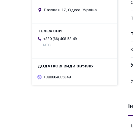
С
Базовая, 17, Одеса, Україна
Т
Т
+380 (66) 408-53-49
МТС
К
+380664085349
У
І
Ц