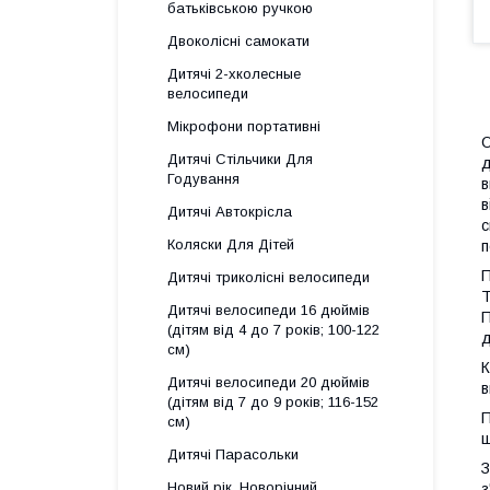
батьківською ручкою
Двоколісні самокати
Дитячі 2-хколесные
велосипеди
Мікрофони портативні
О
Дитячі Стільчики Для
д
Годування
в
в
Дитячі Автокрісла
с
Коляски Для Дітей
п
П
Дитячі триколісні велосипеди
Т
Дитячі велосипеди 16 дюймів
П
(дітям від 4 до 7 років; 100-122
д
см)
К
Дитячі велосипеди 20 дюймів
в
(дітям від 7 до 9 років; 116-152
П
см)
ш
Дитячі Парасольки
З
Новий рік, Новорічний
з