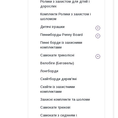
Ролики з захистом для дітей і
дорослих
Комплекти Ролики з захистом і
шоломом
Дитячі іграшки
Пенниборды Penny Board
Пенні борди із захисними
комплектами
Самокати триколісні
Велобіги (Беговелы)
Лонгборди
Скейтборди дерев'яні
Скейти із захистними
комплектами
Захисні комплекти та шоломи
Самокати трюкові
Самокати з сидінням і