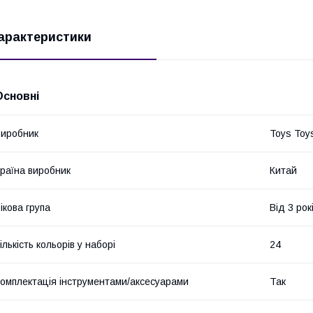
арактеристики
Основні
иробник
Toys Toy
раїна виробник
Китай
ікова група
Від 3 рок
ількість кольорів у наборі
24
омплектація інструментами/аксесуарами
Так