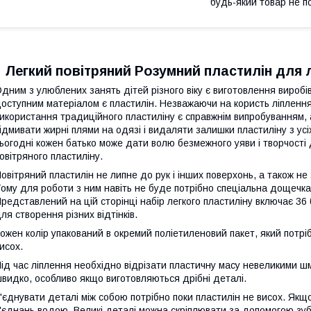
будь-який товар не п
Легкий повітряний Розумний пластилін для ліп
дним з улюблених занять дітей різного віку є виготовлення виробі
оступним матеріалом є пластилін. Незважаючи на користь ліпленн
икористання традиційного пластиліну є справжнім випробуванням, 
ідмивати жирні плями на одязі і видаляти залишки пластиліну з ус
ьогодні кожен батько може дати волю безмежного уяви і творчості 
овітряного пластиліну.
овітряний пластилін не липне до рук і інших поверхонь, а також не
ому для роботи з ним навіть не буде потрібно спеціальна дощечка
редставлений на цій сторінці набір легкого пластиліну включає 36 
ля створення різних відтінків.
ожен колір упакований в окремий поліетиленовий пакет, який потр
исох.
ід час ліплення необхідно відрізати пластичну масу невеликими 
видко, особливо якщо виготовляються дрібні деталі.
'єднувати деталі між собою потрібно поки пластилін не висох. Якщо
'єднань водою. Великі деталі можна скріплювати за допомогою зуб