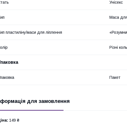
тать
Унісекс
ип
Маса для
ип пластиліну/маси для ліплення
«Розумни
олір
Різні кол
Упаковка
паковка
Пакет
нформація для замовлення
іна:
149 ₴