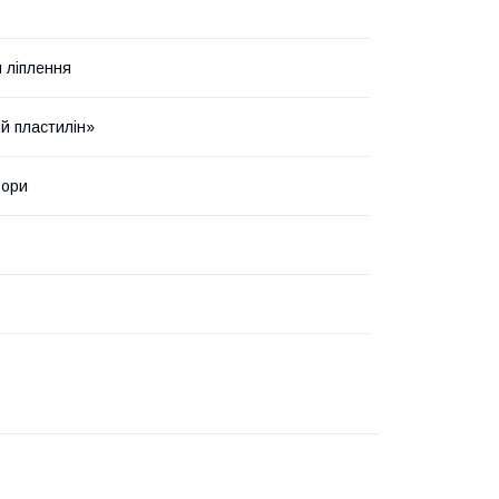
 ліплення
й пластилін»
ьори