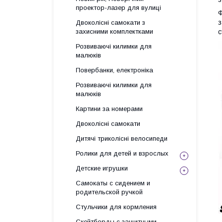
проектор-лазер для вулиці
Ф
з
Двоколісні самокати з
с
захисними комплектками
Розвиваючі килимки для
малюків
Повербанки, електроніка
Розвиваючі килимки для
малюків
Картини за номерами
Двоколісні самокати
Дитячі триколісні велосипеди
Ролики для детей и взрослых
Детские игрушки
Самокаты с сидением и
родительской ручкой
Стульчики для кормления
Скейтборды с защитными