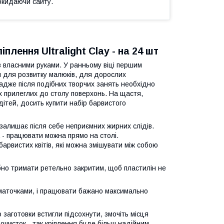
окидаючи сайту.
лення Ultralight Clay - на 24 шт
в власними руками. У ранньому віці першим
я для розвитку малюків, для дорослих
адже після подібних творчих занять необхідно
іх прилеглих до столу поверхонь. На щастя,
дітей, досить купити набір барвистого
 залишає після себе неприємних жирних слідів.
 - працювати можна прямо на столі.
барвистих квітів, які можна змішувати між собою
ібно тримати ретельно закритим, щоб пластилін не
шматочками, і працювати бажано максимально
 заготовки встигли підсохнути, змочіть місця
очисток - так кріплення буде більш надійним.