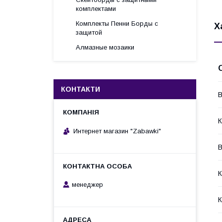
комплектами
Комплекты Пенни Борды с
Х
защитой
Алмазные мозаики
КОНТАКТИ
В
К
Интернет магазин "Zabawki"
В
К
менеджер
К