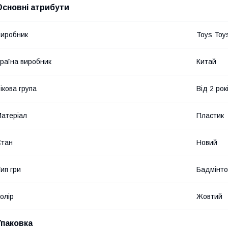
Основні атрибути
иробник
Toys Toy
раїна виробник
Китай
ікова група
Від 2 рок
атеріал
Пластик
Стан
Новий
ип гри
Бадмінт
олір
Жовтий
Упаковка