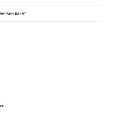
еновий пакет
сті