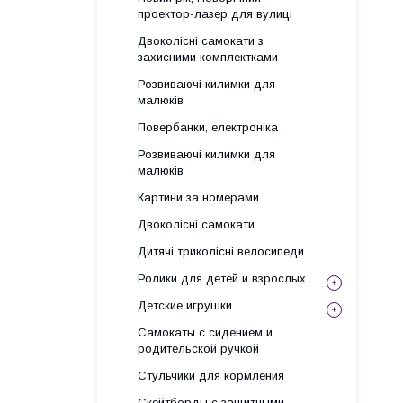
проектор-лазер для вулиці
Двоколісні самокати з
захисними комплектками
Розвиваючі килимки для
малюків
Повербанки, електроніка
Розвиваючі килимки для
малюків
Картини за номерами
Двоколісні самокати
Дитячі триколісні велосипеди
Ролики для детей и взрослых
Детские игрушки
Самокаты с сидением и
родительской ручкой
Стульчики для кормления
Скейтборды с защитными