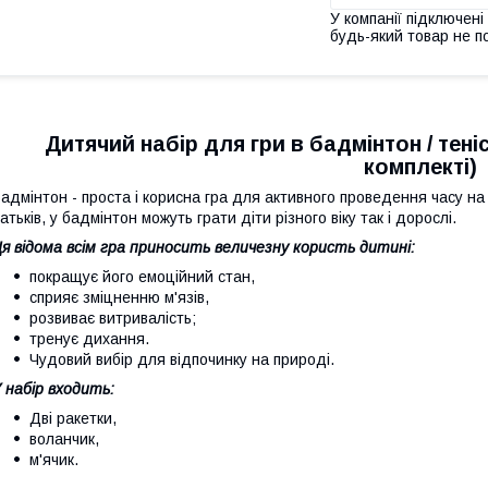
У компанії підключені
будь-який товар не п
Дитячий набір для гри в бадмінтон / тені
комплекті)
адмінтон - проста і корисна гра для активного проведення часу на с
атьків, у бадмінтон можуть грати діти різного віку так і дорослі.
я відома всім гра приносить величезну користь дитині:
покращує його емоційний стан,
сприяє зміцненню м'язів,
розвиває витривалість;
тренує дихання.
Чудовий вибір для відпочинку на природі.
 набір входить:
Дві ракетки,
воланчик,
м'ячик.