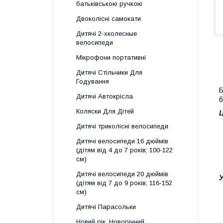
батьківською ручкою
Двоколісні самокати
Дитячі 2-хколесные
велосипеди
Мікрофони портативні
Дитячі Стільчики Для
Годування
Б
Дитячі Автокрісла
б
Коляски Для Дітей
Ц
Дитячі триколісні велосипеди
Дитячі велосипеди 16 дюймів
(дітям від 4 до 7 років; 100-122
см)
Дитячі велосипеди 20 дюймів
У
(дітям від 7 до 9 років; 116-152
см)
Дитячі Парасольки
Новий рік, Новорічний