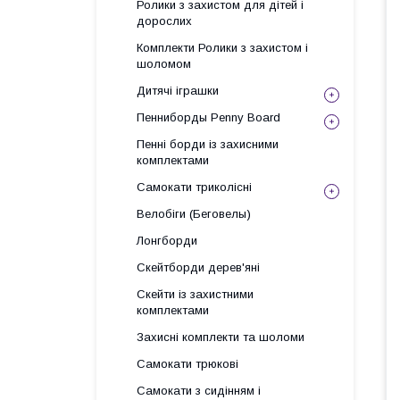
Ролики з захистом для дітей і
дорослих
Комплекти Ролики з захистом і
шоломом
Дитячі іграшки
Пенниборды Penny Board
Пенні борди із захисними
комплектами
Самокати триколісні
Велобіги (Беговелы)
Лонгборди
Скейтборди дерев'яні
Скейти із захистними
комплектами
Захисні комплекти та шоломи
Самокати трюкові
Самокати з сидінням і