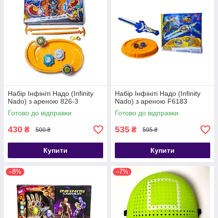
Набір Інфініті Надо (Infinity
Набір Інфініті Надо (Infinity
Nado) з ареною 826-3
Nado) з ареною F6183
Готово до відправки
Готово до відправки
430
535
₴
₴
500 ₴
595 ₴
Купити
Купити
–8%
–7%