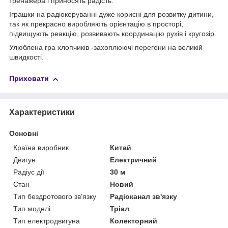
тренажера і приносять радість.
Іграшки на радіокеруванні дуже корисні для розвитку дитини,
так як прекрасно виробляють орієнтацію в просторі,
підвищують реакцію, розвивають координацію рухів і кругозір.
Улюблена гра хлопчиків -захоплюючі перегони на великій
швидкості.
Приховати
Характеристики
Основні
Країна виробник
Китай
Двигун
Електричний
Радіус дії
30 м
Стан
Новий
Тип бездротового зв'язку
Радіоканал зв'язку
Тип моделі
Тріал
Тип електродвигуна
Колекторний