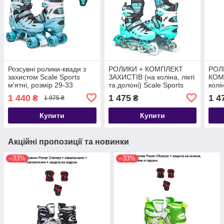
Розсувні ролики-квади з
РОЛИКИ + КОМПЛЕКТ
РОЛИ
захистом Scale Sports
ЗАХИСТІВ (на коліна, лікті
КОМ
м'ятні, розмір 29-33
та долоні) Scale Sports
колін
бірюзові, розмір 29-33
Scal
1 440
1 475
1 4
₴
₴
1 975 ₴
29-3
Купити
Купити
Акційні пропозиції та новинки
–33%
–33%