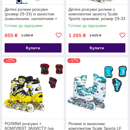
Дитячі ролики розсувні
Дитячі розсувні ролики з
(розмір 29-33) із захистом
комплектом захисту Scale
(наколінники, налокітники +
Sports оранжеві, розмір 29-33
захист на долоні)
Готово до відправки
Готово до відправки
855
1 265
₴
₴
1 280 ₴
1 625 ₴
Купити
Купити
–22%
–17%
РОЛИКИ розсувні +
Ролики із захисним
КОМПЛЕКТ ЗАХИСТУ (на
комплектом Scale Sports LF