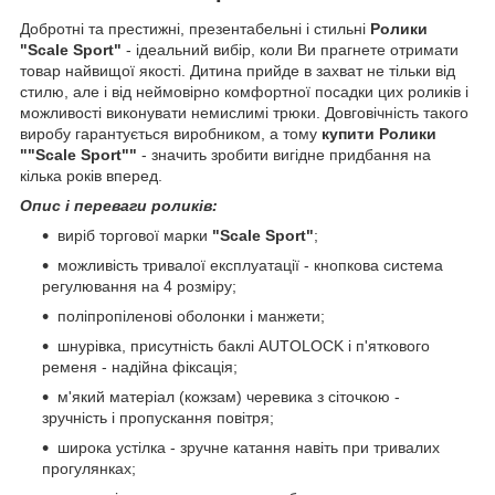
Добротні та престижні, презентабельні і стильні
Ролики
"Scale Sport"
- ідеальний вибір, коли Ви прагнете отримати
товар найвищої якості. Дитина прийде в захват не тільки від
стилю, але і від неймовірно комфортної посадки цих роликів і
можливості виконувати немислимі трюки. Довговічність такого
виробу гарантується виробником, а тому
купити Ролики
""Scale Sport""
- значить зробити вигідне придбання на
кілька років вперед.
Опис і переваги роликів:
виріб торгової марки
"Scale Sport"
;
можливість тривалої експлуатації - кнопкова система
регулювання на 4 розміру;
поліпропіленові оболонки і манжети;
шнурівка, присутність баклі AUTОLOCK і п'яткового
ременя - надійна фіксація;
м'який матеріал (кожзам) черевика з сіточкою -
зручність і пропускання повітря;
широка устілка - зручне катання навіть при тривалих
прогулянках;