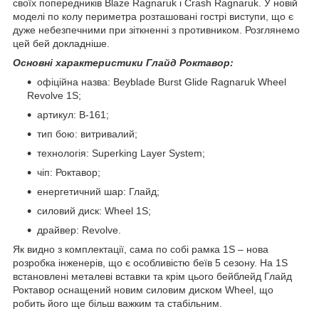
своїх попередників Blaze Ragnaruk і Crash Ragnaruk. У новій
моделі по колу периметра розташовані гострі виступи, що є
дуже небезпечними при зіткненні з противником. Розглянемо
цей бей докладніше.
Основні характеристики Глайд Роктавор:
офіційна назва: Beyblade Burst Glide Ragnaruk Wheel
Revolve 1S;
артикул: B-161;
тип бою: витривалий;
технологія: Superking Layer System;
чіп: Роктавор;
енергетичний шар: Глайд;
силовий диск: Wheel 1S;
драйвер: Revolve.
Як видно з комплектації, сама по собі рамка 1S – нова
розробка інженерів, що є особливістю беїв 5 сезону. На 1S
встановлені металеві вставки та крім цього бейблейд Глайд
Роктавор оснащений новим силовим диском Wheel, що
робить його ще більш важким та стабільним.