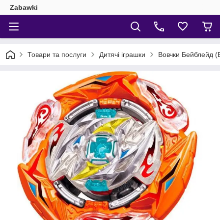
Zabawki
Товари та послуги
Дитячі іграшки
Вовчки Бейблейд (