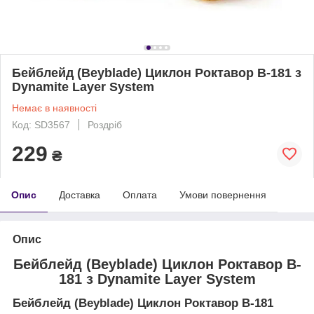
Бейблейд (Beyblade) Циклон Роктавор B-181 з
Dynamite Layer System
Немає в наявності
Код: SD3567
Роздріб
229
₴
Опис
Доставка
Оплата
Умови повернення
Опис
Бейблейд (Beyblade) Циклон Роктавор B-
181 з Dynamite Layer System
Бейблейд (Beyblade) Циклон Роктавор B-181