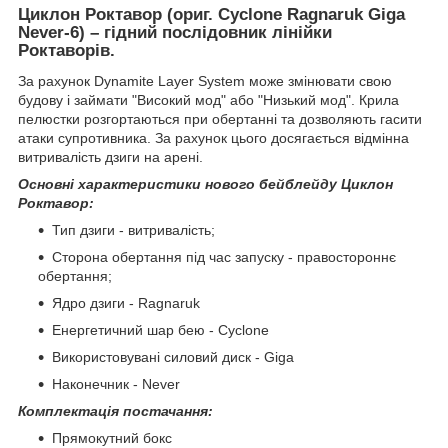
Циклон Роктавор (ориг. Cyclone Ragnaruk Giga
Never-6) – гідний послідовник лінійки
Роктаворів.
За рахунок Dynamite Layer System може змінювати свою
будову і займати "Високий мод" або "Низький мод". Крила
пелюстки розгортаються при обертанні та дозволяють гасити
атаки супротивника. За рахунок цього досягається відмінна
витривалість дзиги на арені.
Основні характеристики нового бейблейду Циклон
Роктавор:
Тип дзиги - витривалість;
Сторона обертання під час запуску - правостороннє
обертання;
Ядро дзиги - Ragnaruk
Енергетичний шар бею - Cyclone
Використовувані силовий диск - Giga
Наконечник - Never
Комплектація постачання:
Прямокутний бокс