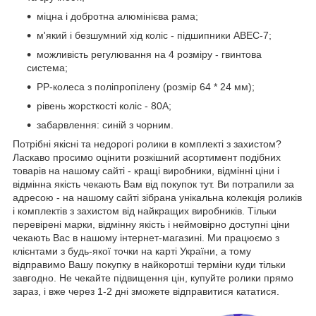
міцна і добротна алюмінієва рама;
м'який і безшумний хід коліс - підшипники ABEC-7;
можливість регулювання на 4 розміру - гвинтова
система;
РР-колеса з поліпропілену (розмір 64 * 24 мм);
рівень жорсткості коліс - 80А;
забарвлення: синій з чорним.
Потрібні якісні та недорогі ролики в комплекті з захистом?
Ласкаво просимо оцінити розкішний асортимент подібних
товарів на нашому сайті - кращі виробники, відмінні ціни і
відмінна якість чекають Вам від покупок тут. Ви потрапили за
адресою - на нашому сайті зібрана унікальна колекція роликів
і комплектів з захистом від найкращих виробників. Тільки
перевірені марки, відмінну якість і неймовірно доступні ціни
чекають Вас в нашому інтернет-магазині. Ми працюємо з
клієнтами з будь-якої точки на карті України, а тому
відправимо Вашу покупку в найкоротші терміни куди тільки
завгодно. Не чекайте підвищення цін, купуйте ролики прямо
зараз, і вже через 1-2 дні зможете відправитися кататися.