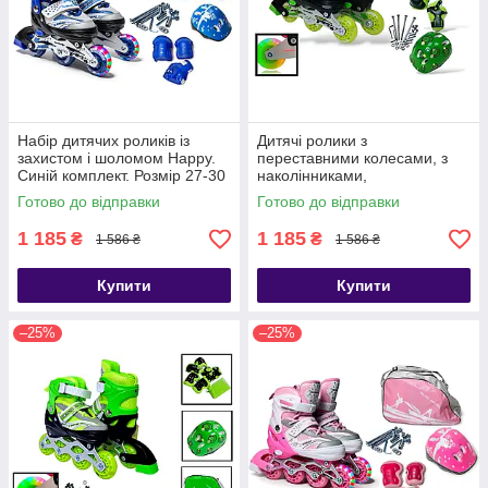
Набір дитячих роликів із
Дитячі ролики з
захистом і шоломом Happy.
переставними колесами, з
Синій комплект. Розмір 27-30
наколінниками,
налокітниками та шоломом
Готово до відправки
Готово до відправки
Happy. Зелений колір. Розмір
27-30
1 185
1 185
₴
₴
1 586 ₴
1 586 ₴
Купити
Купити
–25%
–25%