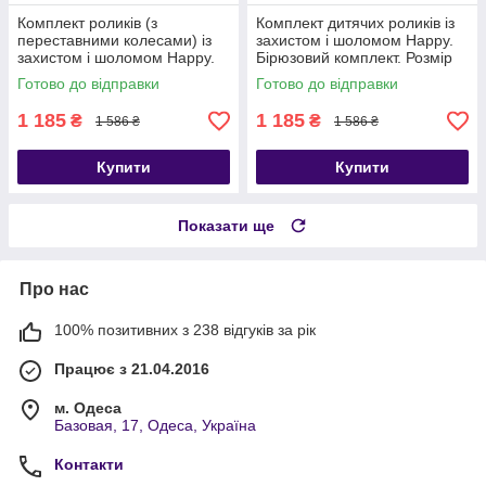
Комплект роликів (з
Комплект дитячих роликів із
переставними колесами) із
захистом і шоломом Happy.
захистом і шоломом Happy.
Бірюзовий комплект. Розмір
Фіолетовий колір. Розмір 29-
27-30
Готово до відправки
Готово до відправки
33
1 185
1 185
₴
₴
1 586 ₴
1 586 ₴
Купити
Купити
Показати ще
Про нас
100% позитивних з 238 відгуків за рік
Працює з 21.04.2016
м. Одеса
Базовая, 17, Одеса, Україна
Контакти