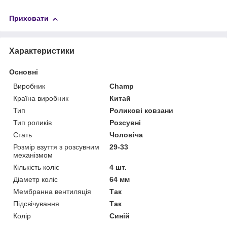
Приховати
Характеристики
Основні
Виробник
Champ
Країна виробник
Китай
Тип
Роликові ковзани
Тип роликів
Розсувні
Стать
Чоловіча
Розмір взуття з розсувним
29-33
механізмом
Кількість коліс
4 шт.
Діаметр коліс
64 мм
Мембранна вентиляція
Так
Підсвічування
Так
Колір
Синій