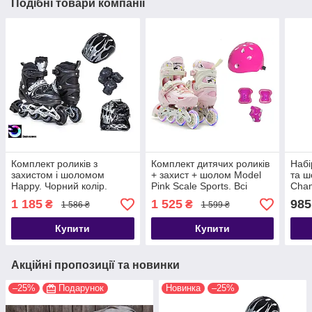
Подібні товари компанії
Комплект роликів з
Комплект дитячих роликів
Набі
захистом і шоломом
+ захист + шолом Model
та 
Happy. Чорний колір.
Pink Scale Sports. Всі
Cham
Розмір 29-33
колеса світяться. Розмір
з пі
1 185
1 525
985
₴
₴
1 586 ₴
1 599 ₴
29-33
колі
Купити
Купити
Акційні пропозиції та новинки
–25%
Подарунок
Новинка
–25%