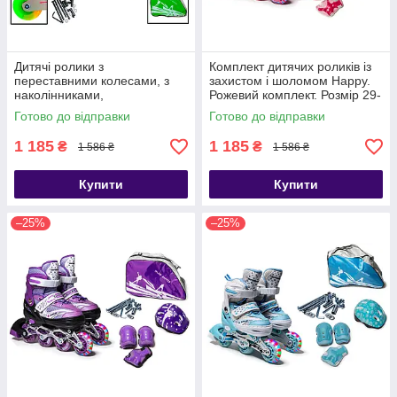
Дитячі ролики з
Комплект дитячих роликів із
переставними колесами, з
захистом і шоломом Happy.
наколінниками,
Рожевий комплект. Розмір 29-
налокітниками та шоломом
33
Готово до відправки
Готово до відправки
Happy. Зелений колір. Розмір
29-33
1 185
1 185
₴
₴
1 586 ₴
1 586 ₴
Купити
Купити
–25%
–25%