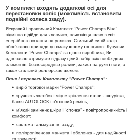
У комплект входять додаткові осі для
перестановки коліс (можливість встановити
подвійні колеса ззаду).
Яскравий і практичний Комплект "Power Champs Blue"
відмінно підійде для хлопчика, початківця шлях в світ
енергійного катання на роликах. Стильний синій колір
обов'язково припаде до смаку юному гонщикові. Купуючи
Комплекти "Power Champs" за ціною виробника, Ви
одночасно отримуєте відразу цілий набір всіх необхідних
елементів: безпосередньо ролики, захист на руки і ноги, а
також стильний роллерские шолом.
Опис і переваги Комплекту "Power Champs":
виріб торгової марки "Power Champs";
зручність застібок і міцне кріплення стопи - шнурівка,
бакля AUTОLOCK і п'ятковий ремінь;
м'який замінник шкіри і "сіточка" - повітропроникність і
комфорт;
система гальмування ззаду;
поліпропіленова манжета і оболонка - для надійності
та зручності;