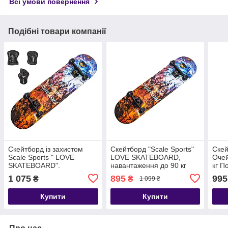
Всі умови повернення
Подібні товари компанії
Скейтборд із захистом
Скейтборд "Scale Sports"
Скей
Scale Sports " LOVE
LOVE SKATEBOARD,
Очей
SKATEBOARD".
навантаження до 90 кг
кг П
Навантаження до 90 кг
1 075
895
995
₴
₴
1 099 ₴
Купити
Купити