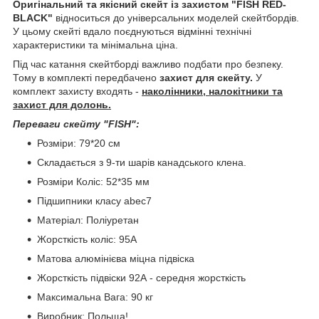
Оригінальний та якісний скейт із захистом "FISH RED-
BLACK"
відноситься до універсальних моделей скейтбордів.
У цьому скейті вдало поєднуються відмінні технічні
характеристики та мінімальна ціна.
Під час катання скейтборді важливо подбати про безпеку.
Тому в комплекті передбачено
захист для скейту.
У
комплект захисту входять -
наколінники, налокітники та
захист для долонь.
Переваги скейту "FISH":
Розміри: 79*20 см
Складається з 9-ти шарів канадського клена.
Розміри Коліс: 52*35 мм
Підшипники класу abec7
Матеріал: Поліуретан
Жорсткість коліс: 95А
Матова алюмінієва міцна підвіска
Жорсткість підвіски 92А - середня жорсткість
Максимальна Вага: 90 кг
Виробник: Польща!