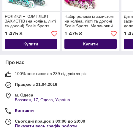
РОЛИКИ + КОМПЛЕКТ
Набір роликів із захистом
Дитя
ЗАХИСТІВ (на коліна, лікті
на коліна, лікті та долоні
захис
та долоні) Scale Sports
Scale Sports. Малиновий
доло
бірюзові, розмір 29-33
колір, розмір 34-38
Чорн
1 475
1 475
1 4
₴
₴
Купити
Купити
Про нас
100% позитивних з 239 відгуків за рік
Працює з 21.04.2016
м. Одеса
Базовая, 17, Одеса, Україна
Контакти
Сьогодні працює з 09:00 до 20:00
Показати весь графік роботи