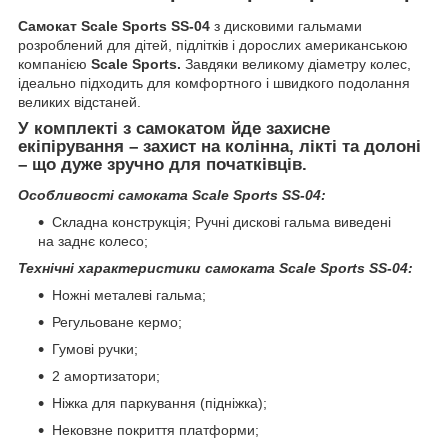
Самокат Scale Sports SS-04
з дисковими гальмами
розроблений для дітей, підлітків і дорослих американською
компанією
Scale Sports.
Завдяки великому діаметру колес,
ідеально підходить для комфортного і швидкого подолання
великих відстаней.
У комплекті з самокатом йде захисне
екіпірування – захист на колінна, лікті та долоні
– що дуже зручно для початківців.
Особливості самоката Scale Sports SS-04:
Складна конструкція; Ручні дискові гальма виведені
на заднє колесо;
Технічні характеристики самоката Scale Sports SS-04:
Ножні металеві гальма;
Регульоване кермо;
Гумові ручки;
2 амортизатори;
Ніжка для паркування (підніжка);
Нековзне покриття платформи;