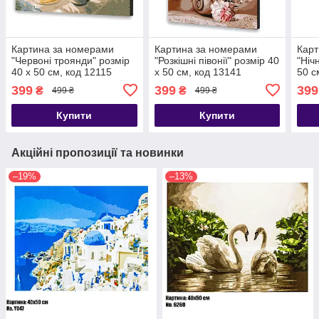
Картина за номерами
Картина за номерами
Карт
"Червоні троянди" розмір
"Розкішні півонії" розмір 40
"Ніч
40 х 50 см, код 12115
х 50 см, код 13141
50 с
399
399
399
₴
₴
499 ₴
499 ₴
Купити
Купити
Акційні пропозиції та новинки
–19%
–13%