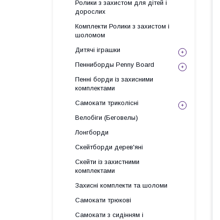
Ролики з захистом для дітей і
дорослих
Комплекти Ролики з захистом і
шоломом
Дитячі іграшки
Пенниборды Penny Board
Пенні борди із захисними
комплектами
Самокати триколісні
Велобіги (Беговелы)
Лонгборди
Скейтборди дерев'яні
Скейти із захистними
комплектами
Захисні комплекти та шоломи
Самокати трюкові
Самокати з сидінням і