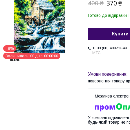
370 ₴
400 ₴
Готово до відправки
Купити
+380 (66) 408-53-49
–8%
МТС
Залишилось
0
0
днів
0
0
0
0
0
0
повернення товару п
У компанії підключені
будь-який товар не п