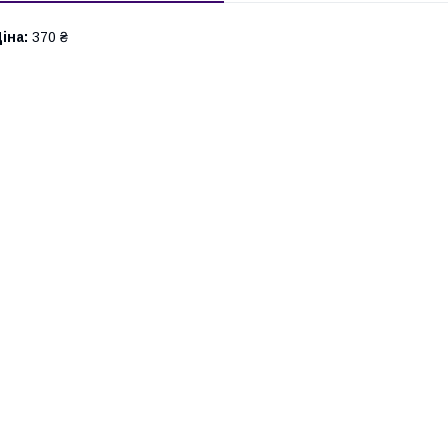
іна:
370 ₴