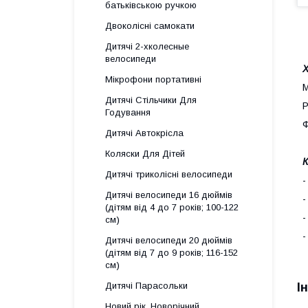
батьківською ручкою
Двоколісні самокати
Дитячі 2-хколесные
велосипеди
Мікрофони портативні
М
Дитячі Стільчики Для
Р
Годування
Ф
Дитячі Автокрісла
Коляски Для Дітей
К
Дитячі триколісні велосипеди
-
Дитячі велосипеди 16 дюймів
-
(дітям від 4 до 7 років; 100-122
-
см)
-
Дитячі велосипеди 20 дюймів
(дітям від 7 до 9 років; 116-152
см)
І
Дитячі Парасольки
Новий рік, Новорічний