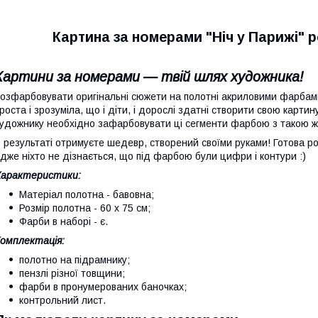
Картина за номерами "Ніч у Парижі" ро
Картини за номерами — твій шлях художника!
озфарбовувати оригінальні сюжети на полотні акриловими фарбами
роста і зрозуміла, що і діти, і дорослі здатні створити свою карти
удожнику необхідно зафарбовувати ці сегменти фарбою з такою 
 результаті отримуєте шедевр, створений своїми руками! Готова р
дже ніхто не дізнається, що під фарбою були цифри і контури :)
Характеристики:
Матеріал полотна - бавовна;
Розмір полотна - 60 х 75 см;
Фарби в наборі - є.
омплектація:
полотно на підрамнику;
пензлі різної товщини;
фарби в пронумерованих баночках;
контрольний лист.