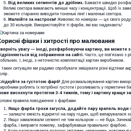
Від великих сегментів до дрібних.
Бажаєте швидко розфар
Великі сектора вимагають менше часу і концентрації. Щоб їх зама
зможете старанно виводити тоненькі лінії і маленькі сектора.
Малюйте за настроєм!
Живопис по номерах — це свого роду а
до 30 кольорів. Використовуйте ті фарби, які вас надихають!
Корисні фішки і хитрості про малювання
верніть увагу — іноді, розфарбовуючи картину, ви можете з
ідрізняються від зображення на сайті.
Часто, це пов'язано з 
обільних. І, іноді, з неточністю комплектації картин виробником.
 таких ситуаціях ми радимо спробувати змішувати різні відтінки а
олір.
Слідкуйте за густотою фарб!
Для розмальовування картин викори
иробники роблять їх потрібної густоти і розливають у герметичні б
оже висохнути протягом 3-4 тижнів, тому і картину краще 
оловні правила поводження з фарбами:
Якщо фарба трохи загусла, додайте пару крапель води
і
— залиште ємність відкритої на пару годин, щоб випарувалася з
Якщо замалювали сегмент не тим кольором — не біда. Зачекайт
фарба, і виправте помилку, зафарбувавши правильної фарбою.
Коли раскрашиваете полотно світлими, червоними, жовтими ві