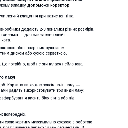
такому випадку
допоможе коректор
.
ули легкий клацання при натисненні на
 виробники додають 2-3 пензлики різних розмірів.
 тоненька — для наведення ліній і
 кота.
серветкою або паперовим рушником.
атним диском або сухою серветкою.
у. Це потрібно, щоб не згиналася нейлонова
о лаку!
фарб. Картина виглядає зовсім по-іншому —
ерами радять використовувати три види лаку:
озфарбування висить біля вікна або під
х попередніх.
ити свою картину максимально схожою з роботою
и, розтушовуйте переходи між сегментами. З