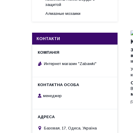
защитой
Алмазные мозаики
КОНТАКТИ
З
в
м
Интернет магазин "Zabawki"
У
к
В
м
менеджер
Г
Базовая, 17, Одеса, Україна