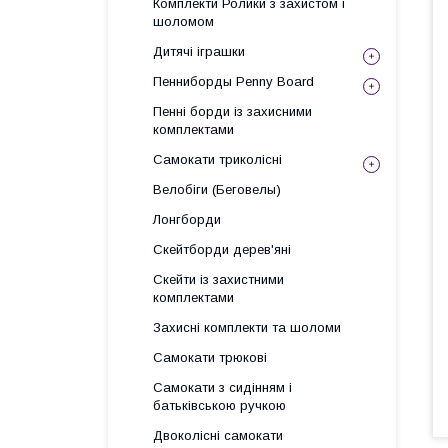
Комплекти Ролики з захистом і
шоломом
Дитячі іграшки
Пенниборды Penny Board
Пенні борди із захисними
комплектами
Самокати триколісні
Велобіги (Беговелы)
Лонгборди
Скейтборди дерев'яні
Скейти із захистними
комплектами
Захисні комплекти та шоломи
Самокати трюкові
Самокати з сидінням і
батьківською ручкою
Двоколісні самокати