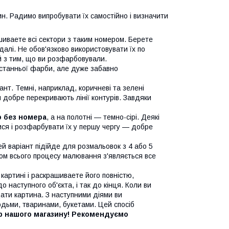
н. Радимо випробувати їх самостійно і визначити
иваете всі сектори з таким номером. Берете
далі. Не обов'язково використовувати їх по
й з тим, що ви розфарбовували.
останньої фарби, але дуже забавно
ант. Темні, наприклад, коричневі та зелені
и добре перекривають лінії контурів. Завдяки
ю без номера
, а на полотні — темно-сірі. Деякі
ися і розфарбувати їх у першу чергу — добре
ей варіант підійде для розмальовок з 4 або 5
гом всього процесу малювання з'являється все
 картині і раскрашиваете його повністю,
 наступного об'єкта, і так до кінця. Коли ви
ати картина. З наступними діями ви
дьми, тваринами, букетами. Цей спосіб
ір нашого магазину! Рекомендуємо