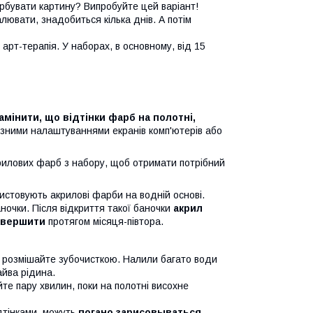
бувати картину? Випробуйте цей варіант!
лювати, знадобиться кілька днів. А потім
рт-терапія. У наборах, в основному, від 15
амінити, що відтінки фарб на полотні,
різними налаштуваннями екранів комп'ютерів або
крилових фарб з набору, щоб отримати потрібний
стовують акрилові фарби на водній основі.
аночки. Після відкриття такої баночки
акрил
завершити
протягом місяця-півтора.
 розмішайте зубочисткою. Налили багато води
айва рідина.
е пару хвилин, поки на полотні висохне
дтінками, можуть
погано зарисовываться