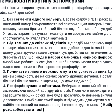
Як малювати картину за номерами
аші клієнти використовують кілька способів розфарбовування карти
айкращий для себе!
Всі сегменти одного кольору.
Берете фарбу з №1 і раскраш
наступний номер і закрашиваете всі сектори з цим номером і так 
порядку, можна брати той, який більше подобається, або сусідні
У такому варіанті результат може бути не зрозумілим майже до 
спостерігати, як з'являється картина :)
Від темних до світлих відтінків
. Це подібний першому варі
кольори, відмінно лягають на полотно, добре видно їх межі і вон
цьому дуже зручно замальовувати сусідні, більш світлі елементи.
Зверніть увагу, що
іноді в наборі є баночка з чорною фарбо
виробники роблять їх спеціально, щоб новачки могли потренуват
видно весь сегмент і його простіше розфарбувати.
Починаєте з лівого верхнього кута і опускаєтеся вниз
. Ц
рівнем складності, де на схемах багато дрібних деталей. Протя
більша і більша частина картини, що дуже надихає :)
Розфарбовування об'єктами
. Вибираєте головний об'єкт на
застосовуючи перший або другий спосіб. Після чого переходите до
завершите перший об'єкт, вже буде зрозуміло, як повинна вигляд
доповнюєте. Найбільше такий варіант підходить для картин з лю
найбільше схожий на написання цієї картини художником.
[ Виб
розфарбовувати так! ]