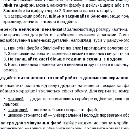
лінії та цифри
. Можна наносити фарбу в декілька шарів або в 
Замалюйте їм цифру і через 2-3 хвилини нанесіть фарбу.
Завершивши роботу,
щільно закривайте баночки
. Якщо поч
кришечку, значить, закрили її надійно.
Бережіть нейлонові пензлика!
В залежності від розміру картини,
они призначені для роботи з дрібними і великими ділянками. Сама
афарбовування маленьких деталей, наприклад, вусів у райдужного
При зміні фарби обполіскуйте пензлик і протирайте вологою 
Закінчивши малювати, гарненько вимийте пензлик і висушіть в
Не залишайте кисті більше години в склянці з водою!
Вологі пензлика перевертайте пензлем вгору і ставте в склянк
основа.
одайте витонченості готової роботі з допомогою акриловог
ін захистить полотно від пилу і додасть насиченості, яскравості 
абагато яскравіше і з'являється ефект обсягу. Для картин за ном
матовий
— додасть оксамитовість і прибере відблиски, якщо р
лампою;
глянцевий
— посилить блиск і яскравість фарб;
шовковисто-матовий — універсальний і володіє перевагами обо
Палітра для змішування фарб
підійде людям, які прагнуть зроб
рофесійного живописця. Змішуйте кольори, додавайте нові відтінк