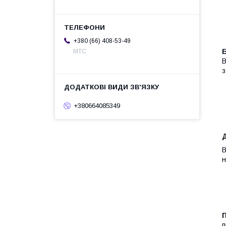
+380 (66) 408-53-49
МТС
В
з
+380664085349
Д
В
н
п