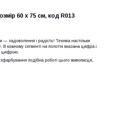
змір 60 х 75 см, код R013
 — задоволення і радість! Техніка настільки
ну. В кожному сегменті на полотні вказана цифра і
ж цифрою.
озфарбування подібна роботі цього живописця,