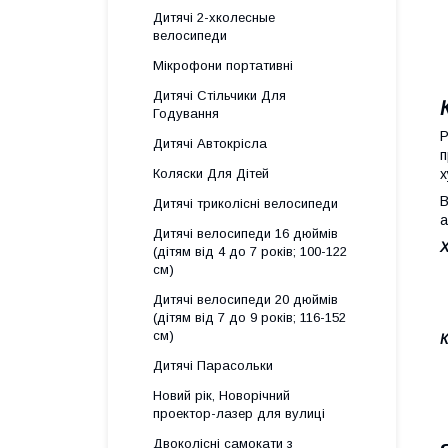
Дитячі 2-хколесные
велосипеди
Мікрофони портативні
Дитячі Стільчики Для
Годування
Р
Дитячі Автокрісла
п
х
Коляски Для Дітей
В
Дитячі триколісні велосипеди
а
Дитячі велосипеди 16 дюймів
(дітям від 4 до 7 років; 100-122
см)
Дитячі велосипеди 20 дюймів
(дітям від 7 до 9 років; 116-152
см)
К
Дитячі Парасольки
Новий рік, Новорічний
проектор-лазер для вулиці
Двоколісні самокати з