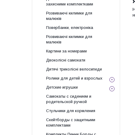
захисними комплектками
Н
Розвиваючі килимки для
н
малюків
Повербанки, електроніка
Розвиваючі килимки для
малюків
Картини за номерами
Двоколісні самокати
Дитячі триколісні велосипеди
Ролики для детей и взрослых
Детские игрушки
Самокаты с сидением и
родительской ручкой
Стульчики для кормления
Скейтборды с защитными
комплектами
Комплекты Пенни Борды с