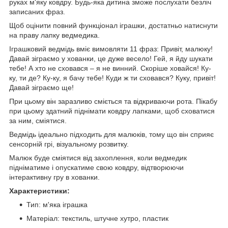
руках м'яку ковдру. Будь-яка дитина зможе послухати безліч
записаних фраз.
Щоб оцінити повний функціонал іграшки, достатньо натиснути
на праву лапку ведмедика.
Іграшковий ведмідь вміє вимовляти 11 фраз: Привіт, малюку!
Давай зіграємо у хованки, це дуже весело! Гей, я йду шукати
тебе! А хто не сховався – я не винний. Скоріше ховайся! Ку-
ку, ти де? Ку-ку, я бачу тебе! Куди ж ти сховався? Куку, привіт!
Давай зіграємо ще!
При цьому він заразливо сміється та відкриваючи рота. Пікабу
при цьому здатний піднімати ковдру лапками, щоб сховатися
за ним, сміятися.
Ведмідь ідеально підходить для малюків, тому що він сприяє
сенсорній грі, візуальному розвитку.
Малюк буде сміятися від захоплення, коли ведмедик
підніматиме і опускатиме свою ковдру, відтворюючи
інтерактивну гру в хованки.
Характеристики:
Тип: м'яка іграшка
Матеріал: текстиль, штучне хутро, пластик