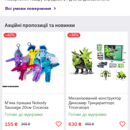
Всі умови повернення
Акційні пропозиції та новинки
–42%
–34%
Механізований конструктор
М'яка Іграшка Nobody
Динозавр Трицерапторс
Sausage 20см Сосиска
Triceratops
Готово до відправки
Готово до відправки
155
630
₴
₴
265 ₴
955 ₴