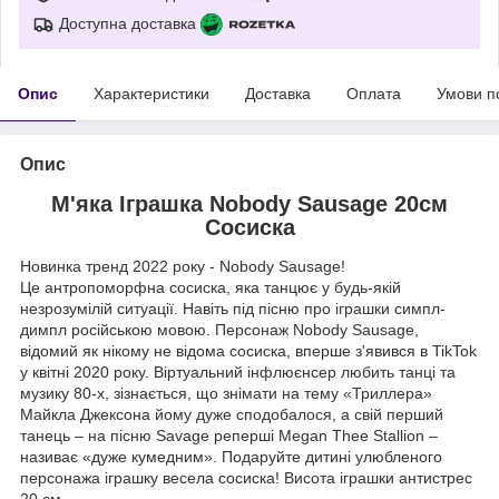
Доступна доставка
Опис
Характеристики
Доставка
Оплата
Умови п
Опис
М'яка Іграшка Nobody Sausage 20см
Сосиска
Новинка тренд 2022 року - Nobody Sausage!
Це антропоморфна сосиска, яка танцює у будь-якій
незрозумілій ситуації. Навіть під пісню про іграшки симпл-
димпл російською мовою. Персонаж Nobody Sausage,
відомий як нікому не відома сосиска, вперше з'явився в TikTok
у квітні 2020 року. Віртуальний інфлюєнсер любить танці та
музику 80-х, зізнається, що знімати на тему «Триллера»
Майкла Джексона йому дуже сподобалося, а свій перший
танець – на пісню Savage реперші Megan Thee Stallion –
називає «дуже кумедним». Подаруйте дитині улюбленого
персонажа іграшку весела сосиска! Висота іграшки антистрес