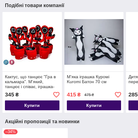
Подібні товари компанії
Кактус, що танцює "Гра в
М'яка іграшка Куромі
Дитя
кальмара". М'який,
Kuromi Батон 70 см
пере
танцює і співає, іграшка-
повторюшка
345
415
285
₴
₴
475 ₴
Купити
Купити
Акційні пропозиції та новинки
–34%