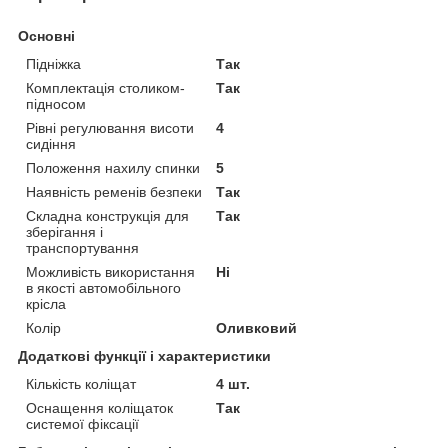
Основні
Підніжка
Так
Комплектація столиком-
Так
підносом
Рівні регулювання висоти
4
сидіння
Положення нахилу спинки
5
Наявність ременів безпеки
Так
Складна конструкція для
Так
зберігання і
транспортування
Можливість використання
Ні
в якості автомобільного
крісла
Колір
Оливковий
Додаткові функції і характеристики
Кількість коліщат
4 шт.
Оснащення коліщаток
Так
системої фіксації