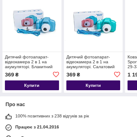
Дитячий фотоапарат-
Дитячий фотоапарат-
Ковз
відеокамера 2 в 1 на
відеокамера 2 в 1 на
Spor
акумуляторі. Блакитний
акумуляторі. Салатовий
29-3
колір
колір
369
369
1 1
₴
₴
Купити
Купити
Про нас
100% позитивних з 238 відгуків за рік
Працює з 21.04.2016