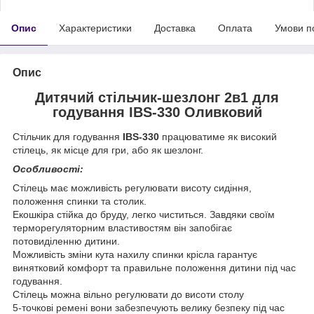
Опис
Характеристики
Доставка
Оплата
Умови п
Опис
Дитячий стільчик-шезлонг 2в1 для
годування IBS-330 Оливковий
Стільчик для годування
IBS-330
працюватиме як високий
стілець, як місце для гри, або як шезлонг.
Особливості:
Стілець має можливість регулювати висоту сидіння,
положення спинки та столик.
Екошкіра стійка до бруду, легко чиститься. Завдяки своїм
терморегуляторним властивостям він запобігає
потовиділенню дитини.
Можливість зміни кута нахилу спинки крісла гарантує
винятковий комфорт та правильне положення дитини під час
годування.
Стілець можна вільно регулювати до висоти столу
5-точкові ремені вони забезпечують велику безпеку під час