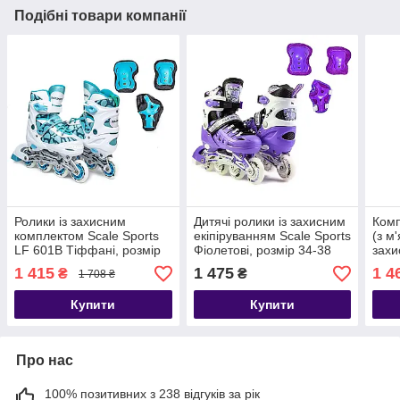
Подібні товари компанії
Ролики із захисним
Дитячі ролики із захисним
Комп
комплектом Scale Sports
екіпіруванням Scale Sports
(з м
LF 601B Тіффані, розмір
Фіолетові, розмір 34-38
захи
29-33
Spor
1 415
1 475
1 4
₴
₴
1 708 ₴
33
Купити
Купити
Про нас
100% позитивних з 238 відгуків за рік