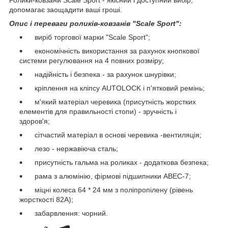
Ролики-ковзани Scale Sport - якісний і доступний вибір,
допомагає заощадити ваші гроші.
Опис і переваги роликів-ковзанів "Scale Sport":
виріб торгової марки "Scale Sport";
економічність використання за рахунок кнопкової
системи регулювання на 4 повних розміру;
надійність і безпека - за рахунок шнурівки;
кріплення на кліпсу AUTОLOCK і п'ятковий ремінь;
м'який матеріал черевика (присутність жорстких
елементів для правильності стопи) - зручність і
здоров'я;
сітчастий матеріал в основі черевика -вентиляція;
лезо - нержавіюча сталь;
присутність гальма на роликах - додаткова безпека;
рама з алюмінію, фірмові підшипники ABEC-7;
міцні колеса 64 * 24 мм з поліпропілену (рівень
жорсткості 82А);
забарвлення: чорний.