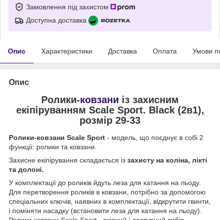
Замовлення під захистом
Доступна доставка
Опис
Характеристики
Доставка
Оплата
Умови п
Опис
Ролики-
ковзани
із захисним
екіпіруванням Scale Sport. Black (2в1),
розмір 29-33
Ролики-ковзани Scale Sport
- модель, що поєднує в собі 2
функції: ролики та ковзани.
Захисне екіпірування складається із
захисту на коліна, лікті
та долоні.
У комплектації до роликів йдуть леза для катання на льоду.
Для перетворення роликів в ковзани, потрібно за допомогою
спеціальних ключів, наявних в комплектації, відкрутити гвинти,
і поміняти насадку (встановити леза для катання на льоду).