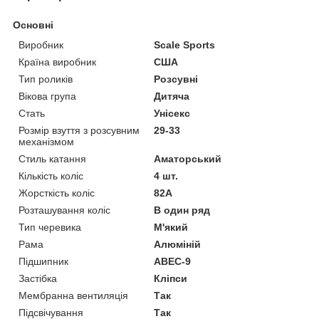
Основні
Виробник
Scale Sports
Країна виробник
США
Тип роликів
Розсувні
Вікова група
Дитяча
Стать
Унісекс
Розмір взуття з розсувним
29-33
механізмом
Стиль катання
Аматорський
Кількість коліс
4 шт.
Жорсткість коліс
82А
Розташування коліс
В один ряд
Тип черевика
М'який
Рама
Алюміній
Підшипник
ABEC-9
Застібка
Кліпси
Мембранна вентиляція
Так
Підсвічування
Так